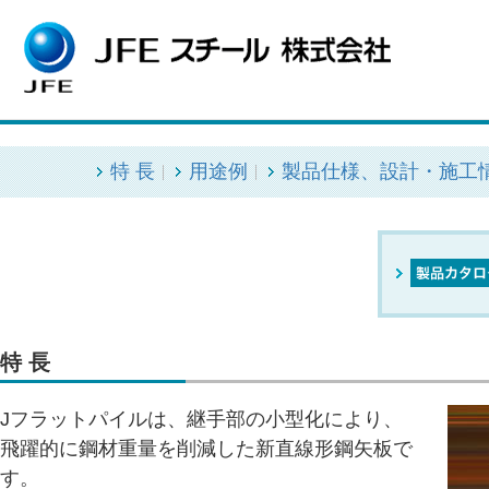
HOME
製品情報
土木
矢板・壁体
Jフラットパイル
Jフラットパイル
特 長
用途例
製品仕様、設計・施工
特 長
Jフラットパイルは、継手部の小型化により、
飛躍的に鋼材重量を削減した新直線形鋼矢板で
す。