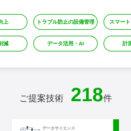
向上
トラブル防止の設備管理
スマート
削減
データ活用・AI
計
218
ご提案技術
件
データサイエンス