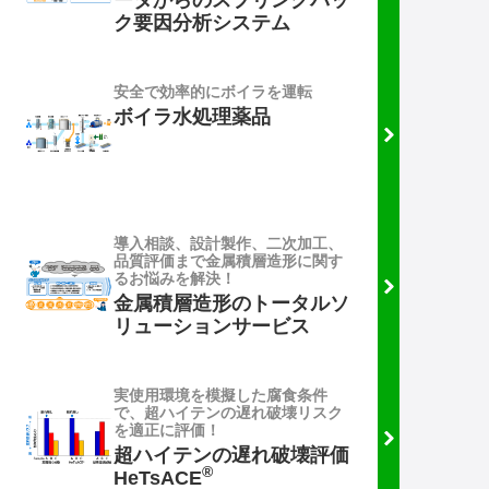
ータからのスプリングバッ
ク要因分析システム
安全で効率的にボイラを運転
ボイラ水処理薬品
導入相談、設計製作、二次加工、
品質評価まで金属積層造形に関す
るお悩みを解決！
金属積層造形のトータルソ
リューションサービス
実使用環境を模擬した腐食条件
で、超ハイテンの遅れ破壊リスク
を適正に評価！
超ハイテンの遅れ破壊評価
®
HeTsACE