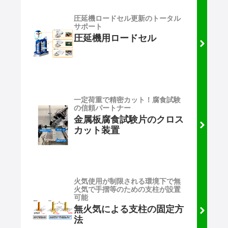
圧延機ロードセル更新のトータル
サポート
圧延機用ロードセル
一定荷重で精密カット！腐食試験
の信頼パートナー
金属板腐食試験片のクロス
カット装置
火気使用が制限される環境下で無
火気で手摺等のための支柱が設置
可能
無火気による支柱の固定方
法