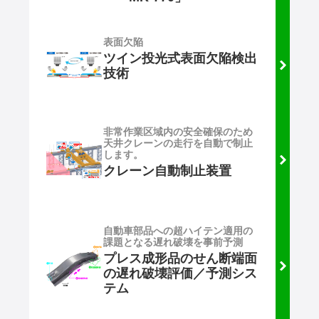
表面欠陥
ツイン投光式表面欠陥検出
技術
非常作業区域内の安全確保のため
天井クレーンの走行を自動で制止
します。
クレーン自動制止装置
自動車部品への超ハイテン適用の
課題となる遅れ破壊を事前予測
プレス成形品のせん断端面
の遅れ破壊評価／予測シス
テム