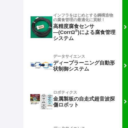
インフラをはじめとする鋼構造物
の腐食管理の最適化に貢献！
高精度腐食センサ
®
―(CorrΩ
)による腐食管理
システム
データサイエンス
ディープラーニング自動形
状制御システム
ロボティクス
金属製板の自走式超音波探
傷ロボット