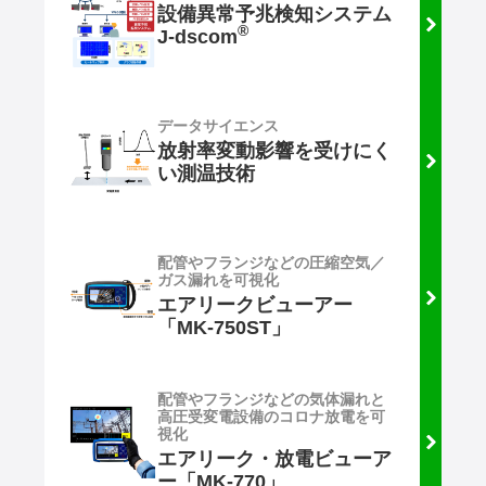
設備異常予兆検知システム
®
J-dscom
データサイエンス
放射率変動影響を受けにく
い測温技術
配管やフランジなどの圧縮空気／
ガス漏れを可視化
エアリークビューアー
「MK-750ST」
配管やフランジなどの気体漏れと
高圧受変電設備のコロナ放電を可
視化
エアリーク・放電ビューア
ー「MK-770」