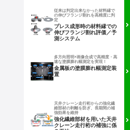
従来は判定出来なかった材料縁で
の伸びフランジ割れを高精度に判
定
プレス成形時の材料縁での
伸びフランジ割れ評価／予
測システム
多方向照明×画像合成で高精度・高
速な塗膜膨れ幅測定を実現！
金属板の塗膜膨れ幅測定装
置
天井クレーン走行桁からの強化繊
維部材の剥離を防ぎ、長期間の補
強効果を維持
強化繊維部材を用いた天井
クレーン走行桁の補強に係