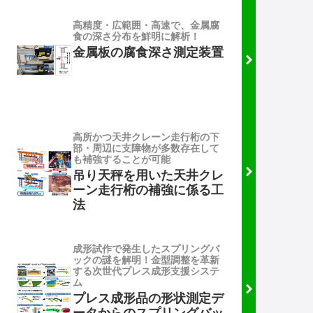
高精度・広範囲・高速で、金属腐
食の深さ分布を鮮明に解析！
金属板の腐食深さ測定装置
高所かつ天井クレーン走行桁の下
部・周辺に支障物が多数存在して
も補強することが可能
吊り天秤を用いた天井クレ
ーン走行桁の補強に係る工
法
成形試作で発生したスプリングバ
ックの謎を解明！金型調整を革新
する次世代プレス成形支援システ
ム
プレス成形品の形状測定デ