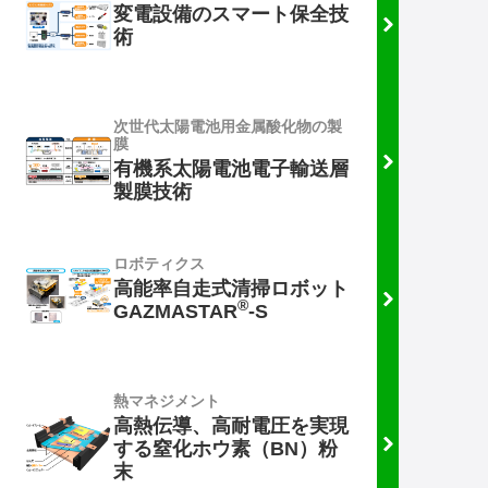
変電設備のスマート保全技
術
次世代太陽電池用金属酸化物の製
膜
有機系太陽電池電子輸送層
製膜技術
ロボティクス
高能率自走式清掃ロボット
®
GAZMASTAR
-S
熱マネジメント
高熱伝導、高耐電圧を実現
する窒化ホウ素（BN）粉
末