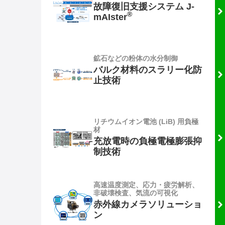
故障復旧支援システム J-
®
mAIster
鉱石などの粉体の水分制御
バルク材料のスラリー化防
止技術
リチウムイオン電池 (LiB) 用負極
材
充放電時の負極電極膨張抑
制技術
高速温度測定、応力・疲労解析、
非破壊検査、気流の可視化
赤外線カメラソリューショ
ン