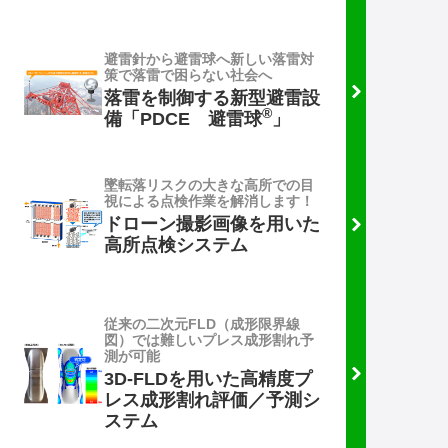
避雷針から避雷球へ新しい落雷対
策で落雷で困らない社会へ
落雷を制御する新型避雷設
®
備「PDCE 避雷球
」
墜転落リスクの大きな高所での目
視による点検作業を解消します！
ドローン撮影画像を用いた
高所点検システム
従来の二次元FLD（成形限界線
図）では難しいプレス成形割れ予
測が可能
3D-FLDを用いた高精度プ
レス成形割れ評価／予測シ
ステム