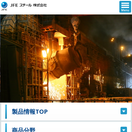
コ
ン
テ
ン
ツ
へ
移
動
製品情報TOP
商品分野