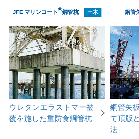
®
JFE マリンコート
鋼管杭
土木
鋼管
ウレタンエラストマー被
鋼管矢
覆を施した重防食鋼管杭
て頂版
法