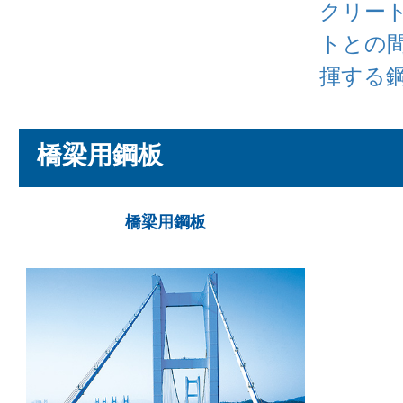
クリー
トとの
揮する
橋梁用鋼板
橋梁用鋼板