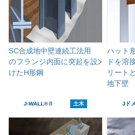
SC合成地中壁連続工法用
ハット
のフランジ内面に突起を設
ドを溶
けたH形鋼
リート
地下壁
J-WALL®Ⅱ
土木
Jド