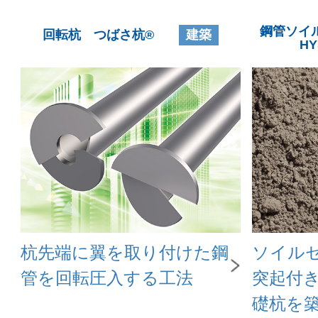
鋼管ソイ
回転杭 つばさ杭®︎
建築
H
杭先端に翼を取り付けた鋼
ソイル
管を回転圧入する工法
突起付
礎杭を