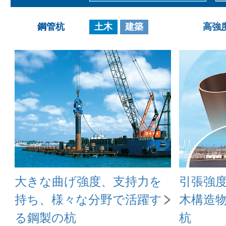
鋼管杭
土木
建築
高強
大きな曲げ強度、支持力を
引張強度5
持ち、様々な分野で活躍す
木構造
る鋼製の杭
杭