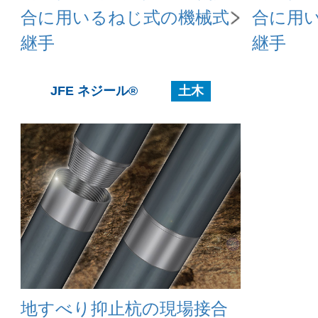
合に用いるねじ式の機械式
合に用
継手
継手
JFE ネジール®
土木
地すべり抑止杭の現場接合