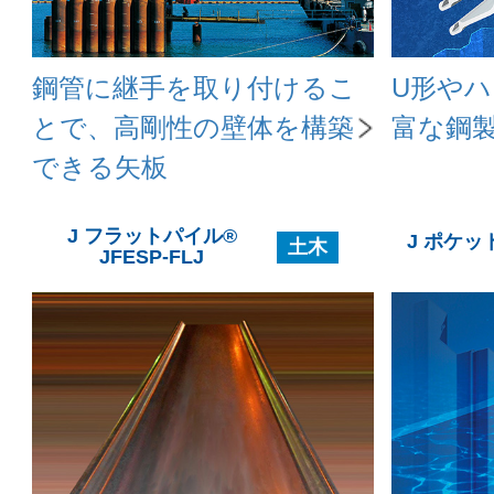
鋼管に継手を取り付けるこ
U形や
とで、高剛性の壁体を構築
富な鋼
できる矢板
J フラットパイル®
J ポケッ
土木
JFESP-FLJ