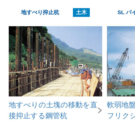
地すべり抑止杭
土木
SL パ
地すべりの土塊の移動を直
軟弱地
接抑止する鋼管杭
フリク