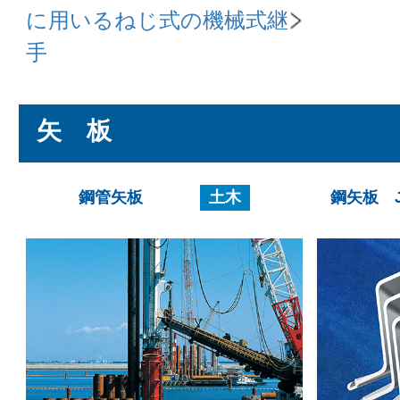
に用いるねじ式の機械式継
手
矢 板
鋼管矢板
土木
鋼矢板 J