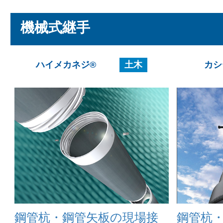
機械式継手
ハイメカネジ®
土木
カシ
鋼管杭・鋼管矢板の現場接
鋼管杭