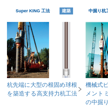
Super KING 工法
建築
中掘り杭工
杭先端に大型の根固め球根
機械式
を築造する高支持力杭工法
メント
の中掘