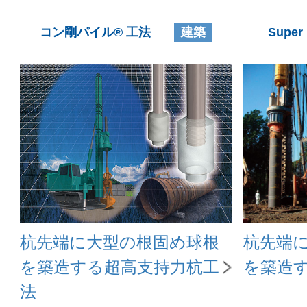
コン剛パイル® 工法
建築
Super
杭先端に大型の根固め球根
杭先端
を築造する超高支持力杭工
を築造
法