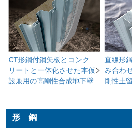
CT形鋼付鋼矢板とコンク
直線形
リートと一体化させた本仮
み合わ
設兼用の高剛性合成地下壁
剛性土
形 鋼