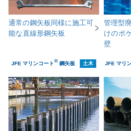
通常の鋼矢板同様に施工可
管理型
能な直線形鋼矢板
けのポ
壁
®
JFE マリンコート
鋼矢板
土木
JFE マリ