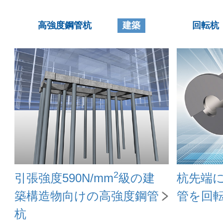
高強度鋼管杭
建築
回転杭
2
引張強度590N/mm
級の建
杭先端
築構造物向けの高強度鋼管
管を回
杭