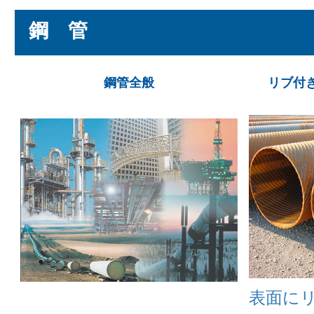
鋼 管
鋼管全般
リブ付
表面に