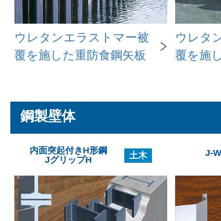
ウレタンエラストマー被
ウレタ
覆を施した重防食鋼矢板
覆を施
鋼製壁体
内面突起付きH形鋼
J-
土木
JグリップH