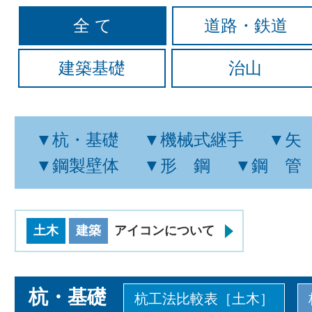
全 て
道路・鉄道
建築基礎
治山
▼杭・基礎
▼機械式継手
▼矢
▼鋼製壁体
▼形 鋼
▼鋼 管
土木
建築
アイコンについて
杭・基礎
杭工法比較表［土木］