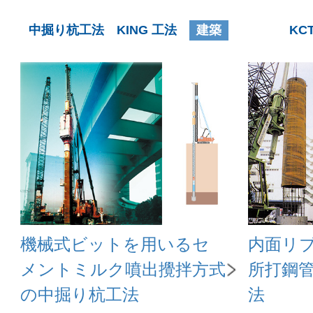
中掘り杭工法 KING 工法
建築
KC
機械式ビットを用いるセ
内面リ
メントミルク噴出攪拌方式
所打鋼
の中掘り杭工法
法