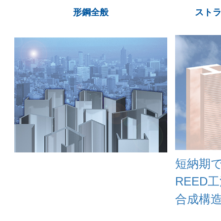
形鋼全般
ストラ
短納期
REED
合成構