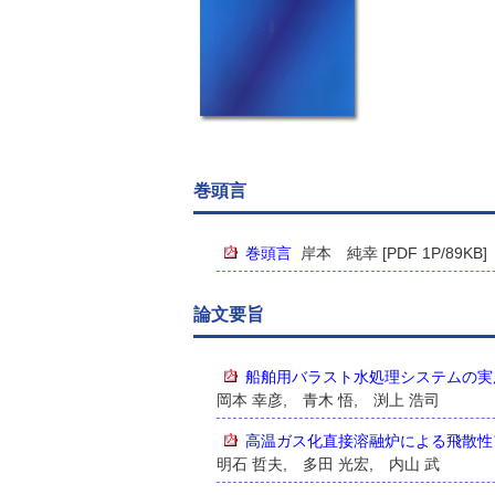
巻頭言
巻頭言
岸本 純幸 [PDF 1P/89KB]
論文要旨
船舶用バラスト水処理システムの実
岡本 幸彦, 青木 悟, 渕上 浩司
高温ガス化直接溶融炉による飛散性
明石 哲夫, 多田 光宏, 内山 武