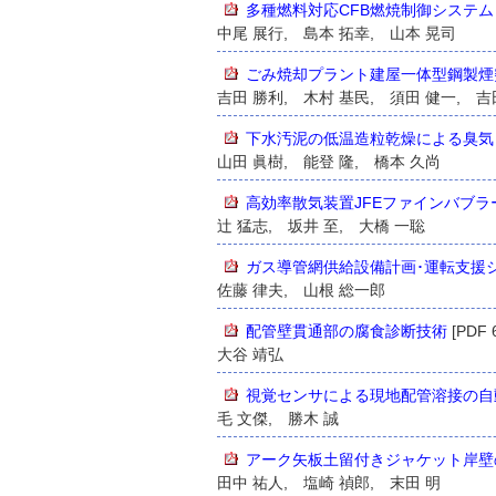
多種燃料対応CFB燃焼制御システム
中尾 展行, 島本 拓幸, 山本 晃司
ごみ焼却プラント建屋一体型鋼製煙
吉田 勝利, 木村 基民, 須田 健一, 
下水汚泥の低温造粒乾燥による臭気
山田 眞樹, 能登 隆, 橋本 久尚
高効率散気装置JFEファインバブラ
辻 猛志, 坂井 至, 大橋 一聡
ガス導管網供給設備計画･運転支援システ
佐藤 律夫, 山根 総一郎
配管壁貫通部の腐食診断技術
[PDF 
大谷 靖弘
視覚センサによる現地配管溶接の自
毛 文傑, 勝木 誠
アーク矢板土留付きジャケット岸壁
田中 祐人, 塩崎 禎郎, 末田 明