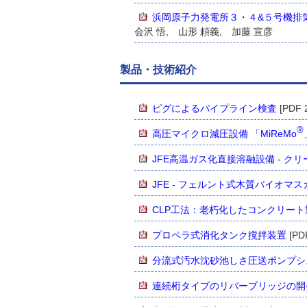
浜岡原子力発電所３・４&５号機排
会沢 悟, 山形 頼義, 加藤 宣彦
製品・技術紹介
ピグによるパイプライン検査
[PDF 
®
高圧マイクロ減圧設備 「MiReMo
JFE高温ガス化直接溶融設備 - ク
JFE - フェルント式木質バイオマ
CLP工法：老朽化したコンクリー
プロペラ式消化タンク撹拌装置
[PD
分流式汚水沈砂池しさ圧送ポンプシステム
連続桁タイプのリバーブリッジの開