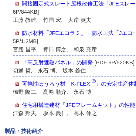
間接固定式スレート屋根改修工法「JFEスレー
6P/844KB]
工藤 教雄, 竹国 宏, 大岸 英夫
防水材料「JFEエコラミ」，防水工法「Jエコ
5P/1.2MB]
宮腰 昌平, 押田 博之, 和泉 充彦
「高反射遮熱パネル」の開発
[PDF 6P/920KB]
切通 哲, 永石 博, 坂本 義仁
®
可撓性ほうろう材「K-FLEX
」の安定生産体
橋野 隆二, 髙﨑 順介, 永石 博
住宅用構造建材「JFEフレームキット」の性能
江森 邦夫, 坂本 義仁, 高木 伸之
製品・技術紹介