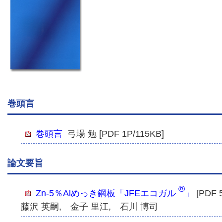
巻頭言
巻頭言
弓場 勉 [PDF 1P/115KB]
論文要旨
®
Zn-5％Alめっき鋼板「JFEエコガル
」
[PDF 
藤沢 英嗣, 金子 里江, 石川 博司