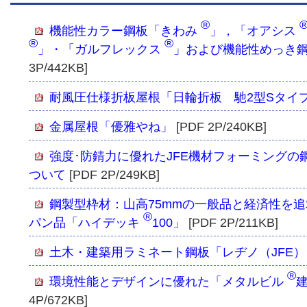
®
機能性カラー鋼板「きわみ
」，「オアシス
®
®
」・「ガルフレックス
」および機能性めっき
3P/442KB]
耐風圧仕様折板屋根「日輪折板 馳2型Sタイ
金属屋根「優雅やね」
[PDF 2P/240KB]
強度･防錆力に優れたJFE機材フォーミングの
ついて
[PDF 2P/249KB]
鋼製型枠材：山高75mmの一般品と経済性を追
®
パン品「ハイデッキ
100」
[PDF 2P/211KB]
土木・建築用ラミネート鋼板「レヂノ（JFE）
®
環境性能とデザインに優れた「メタルビル
4P/672KB]