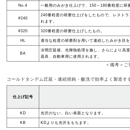
No.4
一般用のみがき仕上げで、150～180番程度に
240番程度の研磨仕上げをしたもので、レストラ
#240
れます。
#320
320番程度の研磨仕上げしたもの。
HL
適当な粒度の研磨剤を用いて連続したみがき目を
冷間圧延後、光輝熱処理を施し、さらにより高
BA
器具、自動車用に使用されます。
＜備考＞ご
コールドタンデム圧延・連続焼鈍・酸洗で効率よく製造する
仕上げ記号
KD
光沢のない、白い表面となります。
KB
KDよりも光沢をもちます。