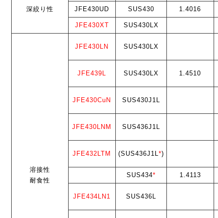
深絞り性
JFE430UD
SUS430
1.4016
JFE430XT
SUS430LX
JFE430LN
SUS430LX
JFE439L
SUS430LX
1.4510
JFE430CuN
SUS430J1L
JFE430LNM
SUS436J1L
JFE432LTM
(SUS436J1L
*
)
溶接性
SUS434
*
1.4113
耐食性
JFE434LN1
SUS436L