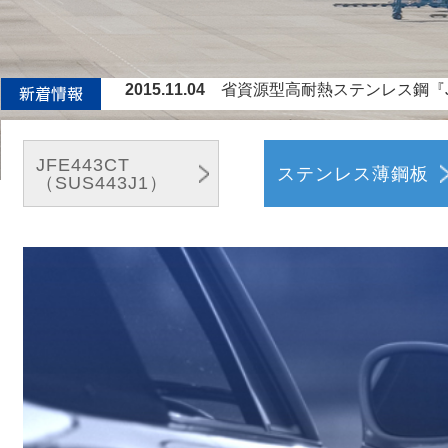
2015.11.04
省資源型高耐熱ステンレス鋼『J
2015.01.14
世界最高精度0.01％レベルの炭素
2014.11.10
省資源型高耐熱ステンレス鋼『JFE-T
2014.07.14
省資源型高耐熱ステンレス鋼『JFE-T
JFE443CT
ステンレス薄鋼板
（SUS443J1）
2014.04.03
省資源型高耐熱ステンレス鋼『JF
2013.03
国土交通省公共建築工事『標準仕様
2016.03.08
炭化水素燃料バーナーを利用した