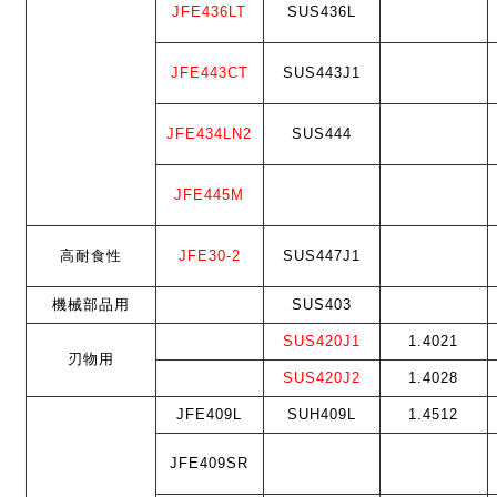
JFE436LT
SUS436L
JFE443CT
SUS443J1
JFE434LN2
SUS444
JFE445M
高耐食性
JFE30-2
SUS447J1
機械部品用
SUS403
SUS420J1
1.4021
刃物用
SUS420J2
1.4028
JFE409L
SUH409L
1.4512
JFE409SR