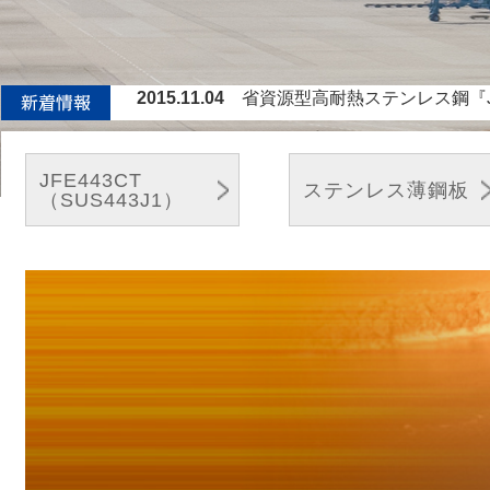
2015.11.04
省資源型高耐熱ステンレス鋼『J
2015.01.14
世界最高精度0.01％レベルの炭素
2014.11.10
省資源型高耐熱ステンレス鋼『JFE-T
2014.07.14
省資源型高耐熱ステンレス鋼『JFE-T
JFE443CT
ステンレス薄鋼板
（SUS443J1）
2014.04.03
省資源型高耐熱ステンレス鋼『JF
2013.03
国土交通省公共建築工事『標準仕様
2016.03.08
炭化水素燃料バーナーを利用した