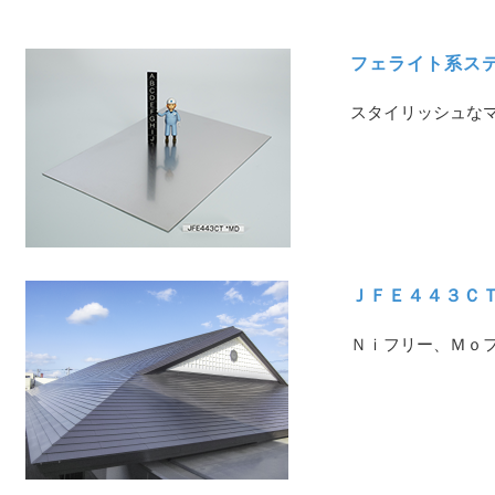
フェライト系ス
スタイリッシュな
ＪＦＥ４４３Ｃ
Ｎｉフリー、Ｍｏ