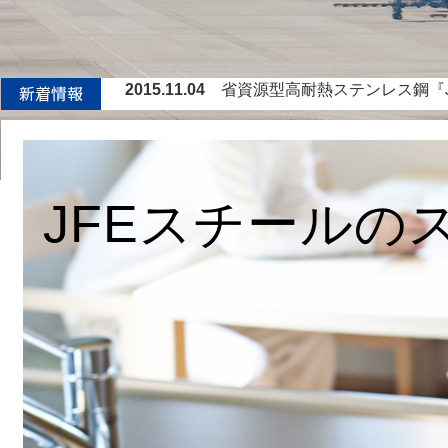
2015.11.04
省資源型高耐熱ステンレス鋼『J
2015.01.14
世界最高精度0.01％レベルの炭素
2014.11.10
省資源型高耐熱ステンレス鋼『JFE-T
2014.07.14
省資源型高耐熱ステンレス鋼『JFE-T
2014.04.03
省資源型高耐熱ステンレス鋼『JF
JFEスチールの
2013.03
国土交通省公共建築工事『標準仕様
2016.03.08
炭化水素燃料バーナーを利用した