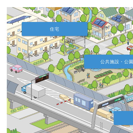
住宅
高速道路
道路
河川
公共施設・公
屋外
耐食性がＳＵＳ３０４よりも優
ているため、沿岸部での使用は
屋内
ＦＥ４４３ＣＴが適しています
ＪＦＥ４４３ＣＴは沿岸部など耐
Ｊ
食性が求められる地域で幅広く使
際
絞り加工に優れて
用されています。
上
な形状設計に対応
保