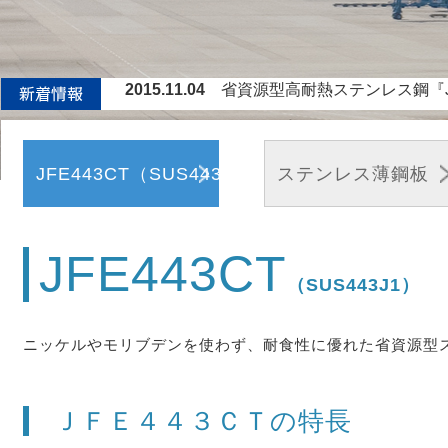
2015.11.04
省資源型高耐熱ステンレス鋼『J
2015.01.14
世界最高精度0.01％レベルの炭素
2014.11.10
省資源型高耐熱ステンレス鋼『JFE-T
2014.07.14
省資源型高耐熱ステンレス鋼『JFE-T
JFE443CT（SUS443J1）
ステンレス薄鋼板
2014.04.03
省資源型高耐熱ステンレス鋼『JF
2013.03
国土交通省公共建築工事『標準仕様
2016.03.08
炭化水素燃料バーナーを利用した
JFE443CT
（SUS443J1）
ニッケルやモリブデンを使わず、耐食性に優れた省資源型ス
ＪＦＥ４４３ＣＴの特長