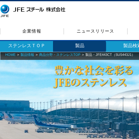
企業情報
ニュースリリース
ステンレスＴＯＰ
製品
製品検
HOME
製品情報
商品分野・ステンレスTOP
製品・JFE443CT（SUS443J1）