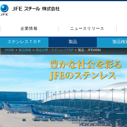
企業情報
ニュースリリース
ステンレスＴＯＰ
製品
製品検
HOME
製品情報
商品分野・ステンレスTOP
製品・JFE445M