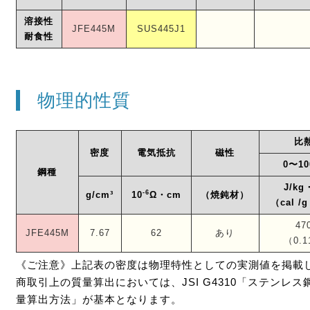
溶接性
JFE445M
SUS445J1
耐食性
物理的性質
比
密度
電気抵抗
磁性
0〜1
鋼種
J/kg
-6
g/cm³
（焼鈍材）
10
Ω・cm
（cal /
47
JFE445M
7.67
62
あり
（0.1
《ご注意》上記表の密度は物理特性としての実測値を掲載
商取引上の質量算出においては、JSI G4310「ステンレス
量算出方法」が基本となります。