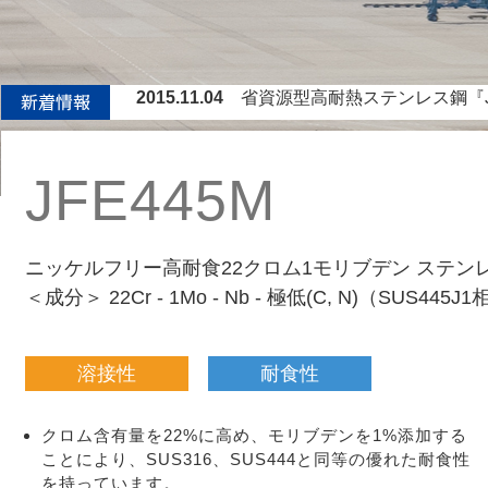
2015.11.04
省資源型高耐熱ステンレス鋼『J
2015.01.14
世界最高精度0.01％レベルの炭素
2014.11.10
省資源型高耐熱ステンレス鋼『JFE-T
2014.07.14
省資源型高耐熱ステンレス鋼『JFE-T
JFE445M
2014.04.03
省資源型高耐熱ステンレス鋼『JF
2013.03
国土交通省公共建築工事『標準仕様
2016.03.08
炭化水素燃料バーナーを利用した
ニッケルフリー高耐食22クロム1モリブデン ステン
＜成分＞ 22Cr - 1Mo - Nb - 極低(C, N)（SUS445J
溶接性
耐食性
クロム含有量を22%に高め、モリブデンを1%添加する
ことにより、SUS316、SUS444と同等の優れた耐食性
を持っています。