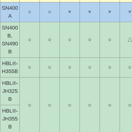
SN400
○
○
×
×
×
×
A
SN400
B,
○
○
○
○
○
SN490
B
HBL®-
○
○
○
○
○
○
H355B
HBL®-
JH325
B
○
○
○
○
○
○
HBL®-
JH355
B