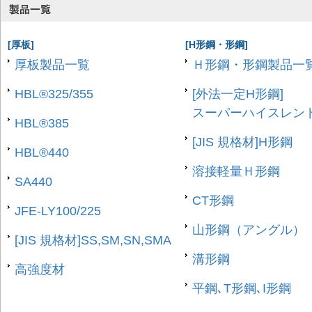
[厚板]
[H形鋼・形鋼]
厚板製品一覧
Ｈ形鋼・形鋼製品一
HBL®325/355
[外法一定H形鋼]
スーパーハイスレンド
HBL®385
[JIS 規格材]H形鋼
HBL®440
溶接軽量Ｈ形鋼
SA440
CT形鋼
JFE-LY100/225
山形鋼（アングル）
[JIS 規格材]SS,SM,SN,SMA
溝形鋼
高強度材
平鋼､T形鋼､I形鋼