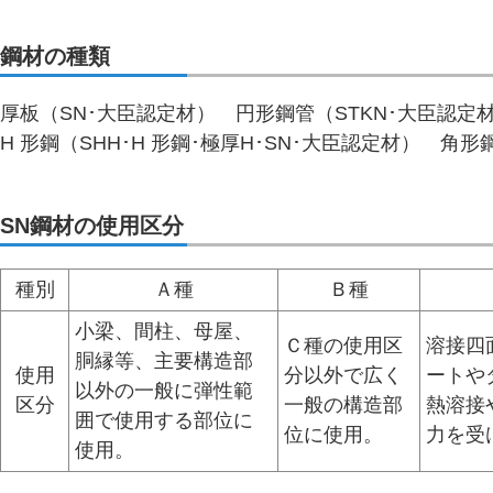
鋼材の種類
厚板（SN･大臣認定材） 円形鋼管（STKN･大臣認定材
H 形鋼（SHH･H 形鋼･極厚H･SN･大臣認定材） 角
SN鋼材の使用区分
種別
Ａ種
Ｂ種
小梁、間柱、母屋、
Ｃ種の使用区
溶接四
胴縁等、主要構造部
使用
分以外で広く
ートや
以外の一般に弾性範
区分
一般の構造部
熱溶接
囲で使用する部位に
位に使用。
力を受
使用。