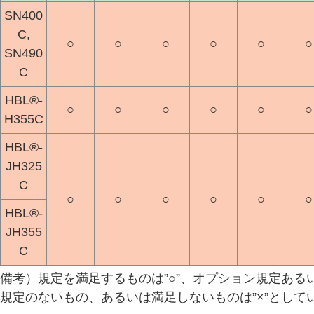
SN400
C,
○
○
○
○
○
○
SN490
C
HBL®-
○
○
○
○
○
○
H355C
HBL®-
JH325
C
○
○
○
○
○
○
HBL®-
JH355
C
備考）規定を満足するものは”○”、オプション規定ある
規定のないもの、あるいは満足しないものは”×”として