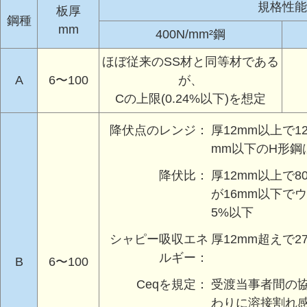
規格性能
板厚
鋼種
mm
400N/mm²鋼
ほぼ従来のSS材と同等材である
A
6〜100
が、
Cの上限(0.24%以下)を想定
降伏点のレンジ：
厚12mm以上で1
mm以下のH形鋼
降伏比：
厚12mm以上で
が16mm以下で
5%以下
シャピー吸収エネ
厚12mm超えで27
ルギー：
B
6〜100
Ceqを規定：
受渡当事者間の
わりに溶接割れ