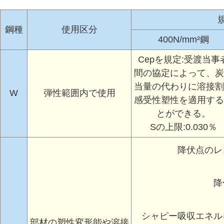
鋼種
使用区分
400N/mm²鋼
Cepを規定:受渡当事
間の協定によって、炭
当量の代わりに溶接割
W
弾性範囲内で使用
感受性塑性を適用する
とができる。
Sの上限:0.030％
降伏点のレ
降
シャピー吸収エネル
部材の塑性変形能や溶接