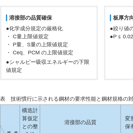
溶接部の品質確保
板厚方
●化学成分規定の厳格化
●絞り値
・ C量上限値規定
●P ≦ 0.
・ P量、S量の上限値規定
・ Ceq、PCM の上限値規定
●シャルピー吸収エネルギーの下限
値規定
表 技術慣行に示される鋼材の要求性能と鋼材規格の
構造計
算仮定
変
溶接部の品質
との整
保