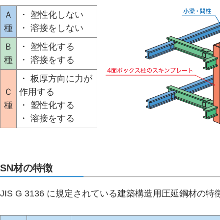
Ａ
・ 塑性化しない
種
・ 溶接をしない
Ｂ
・ 塑性化する
種
・ 溶接をする
・ 板厚方向に力が
Ｃ
作用する
種
・ 塑性化する
・ 溶接をする
SN材の特徴
JIS G 3136 に規定されている建築構造用圧延鋼材の