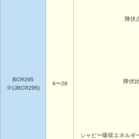
降伏
BCR295
降伏比
6〜28
※(JBCR295)
シャピー吸収エネルギ