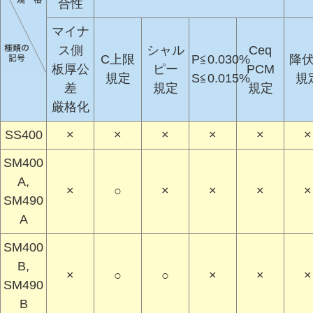
合性
マイナ
ス側
シャル
Ceq
C上限
P≦0.030%
降
板厚公
ピー
PCM
規定
S≦0.015%
規
差
規定
規定
厳格化
SS400
×
×
×
×
×
×
SM400
A,
×
○
×
×
×
×
SM490
A
SM400
B,
×
○
○
×
×
×
SM490
B