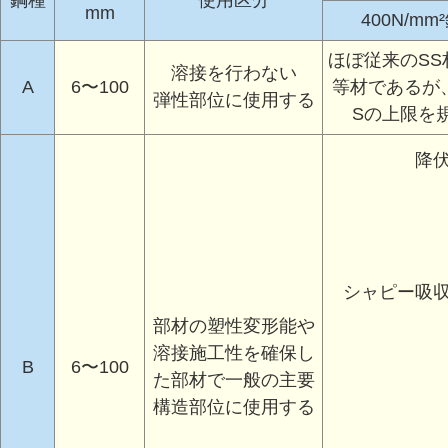
鋼種
使用区分
mm
400N/mm
ほぼ従来のSS
溶接を行わない
A
6〜100
等材であるが、C
弾性部位に使用する
Sの上限を
降
シャピー吸
部材の塑性変形能や
溶接施工性を確保し
B
6〜100
た部材で一般の主要
構造部位に使用する