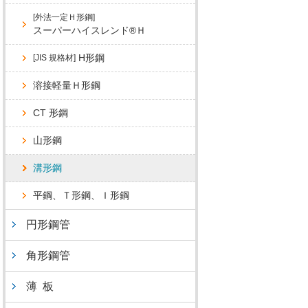
[外法一定Ｈ形鋼]
スーパーハイスレンド®Ｈ
H形鋼
[JIS 規格材]
溶接軽量Ｈ形鋼
CT 形鋼
山形鋼
溝形鋼
平鋼、Ｔ形鋼、Ｉ形鋼
円形鋼管
角形鋼管
薄 板