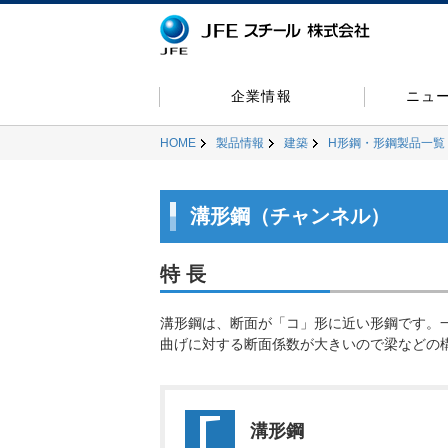
企業情報
ニュ
HOME
製品情報
建築
H形鋼・形鋼製品一覧
溝形鋼（チャンネル）
特 長
溝形鋼は、断面が「コ」形に近い形鋼です。
曲げに対する断面係数が大きいので梁などの
溝形鋼