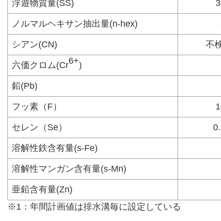
浮遊物質量(SS)
ノルマルヘキサン抽出量(n-hex)
シアン(CN)
不検
6+
六価クロム(Cr
)
鉛(Pb)
フッ素（F）
セレン（Se）
0
溶解性鉄含有量(s-Fe)
溶解性マンガン含有量(s-Mn)
亜鉛含有量(Zn)
※1：年間計画値は排水溝毎に設定している