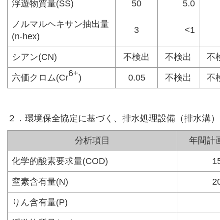
浮遊物質量(SS)
50
5.0
ノルマルヘキサン抽出量
3
<1
(n-hex)
シアン(CN)
不検出
不検出
不
6+
六価クロム(Cr
)
0.05
不検出
不
２．環境保全協定に基づく、排水処理設備（排水溝）
分析項目
年間計画値
化学的酸素要求量(COD)
1
窒素含有量(N)
2
りん含有量(P)