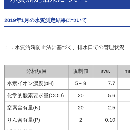
2019年1月の水質測定結果について
１．水質汚濁防止法に基づく、排水口での管理状況
分析項目
規制値
ave.
ma
水素イオン濃度(pH)
5～9
7.7
化学的酸素要求量(COD)
20
5.6
窒素含有量(N)
20
2.5
りん含有量(P)
2
0.10