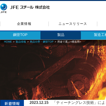
企業情報
ニュースリリース
鋼管TOP
製品
製造工
HOME
製品情報
商品分野・鋼管TOP
用途で選ぶ<構造用>
2023.12.15
「ティーチングレス技術」による自