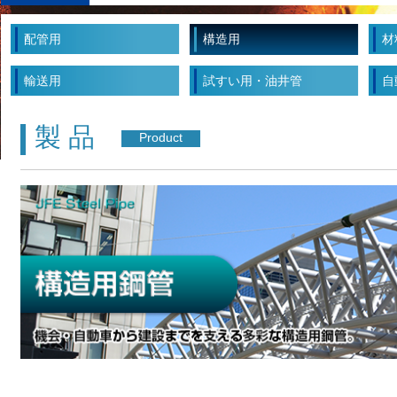
2023.12.05
「鋼と炭素繊維強化樹脂層を複合させた
2023.06.21
高圧水素輸送用ラインパイプ材の研究開発につい
配管用
構造用
材
2021.03.10
地すべり抑止杭用ねじ継手『JF
2023.12.26
鋼管品種でSuMPO環境ラベル
輸送用
試すい用・油井管
自
製 品
Product