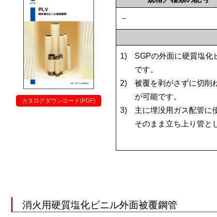
－
1)
SGPの外面に硬質塩
です。
2)
被覆を剥がさずに切削
が可能です。
カタログダウンロード(PDF)
3)
主に埋没用ガス配管に
そのまま立ち上り管と
消火用硬質塩化ビニル外面被覆鋼管