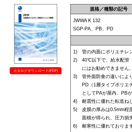
規格／種類の記号
JWWA K 132
SGP-PA、PB、PD
1)
管の内面にポリエチレ
2)
40℃以下で、給水配
にはお勧めできません
カタログダウンロード(PDF)
3)
管外面防食の違いにより、
PD（1層タイプポリエ
としてPAが屋内、PB
4)
耐震性に優れた転造ね
5)
皮膜の厚みは0.5mm
面積が得られ、圧力損
6)
耐寒性に優れておりま