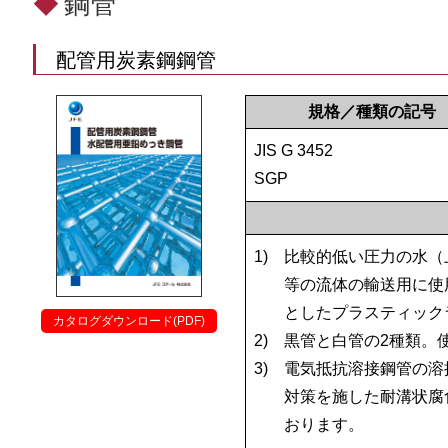
◆
鋼管
配管用炭素鋼鋼管
規格／種類の記号
JIS G 3452
SGP
1)
比較的低い圧力の水（
等の流体の輸送用に使
としたプラスティック
カタログダウンロード(PDF)
2)
黒管と白管の2種類。使
3)
電気抵抗溶接鋼管の溶
対策を施した耐溝状腐
おります。