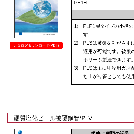
PE1H
1)
PLP1層タイプの小径
す。
2)
PLSは被覆を剥がさず
カタログダウンロード(PDF)
適用が可能です。被覆
ボリーも製造できます
3)
PLSは主に埋設用ガス
ち上がり管としても使
硬質塩化ビニル被覆鋼管/PLV
規格／種類の記号