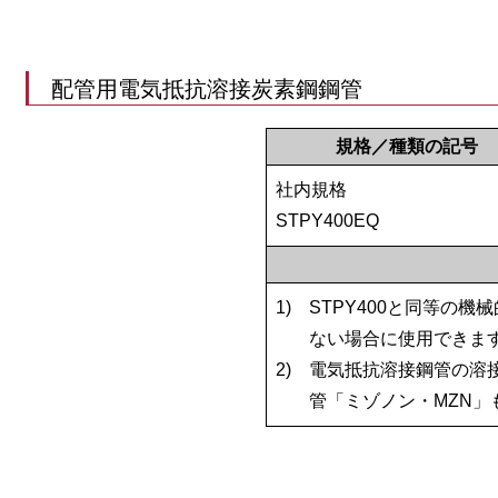
配管用電気抵抗溶接炭素鋼鋼管
規格／種類の記号
社内規格
STPY400EQ
1)
STPY400と同等の
ない場合に使用できま
2)
電気抵抗溶接鋼管の溶
管「ミゾノン・MZN」