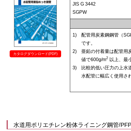
JIS G 3442
SGPW
1)
配管用炭素鋼鋼管（S
です。
2)
亜鉛の付着量は配管用
カタログダウンロード(PDF)
2
値で600g/m
以上、最小値
3)
比較的低い圧力の上水
水配管に幅広く使用さ
水道用ポリエチレン粉体ライニング鋼管/PF