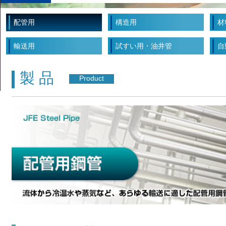
2023.06.21
高圧水素輸送用ラインパイプ材の研究開発につい
2021.03.10
地すべり抑止杭用ねじ継手『JF
配管用
構造用
材
2023.12.26
鋼管品種でSuMPO環境ラベル
2023.12.15
「ティーチングレス技術」による自
輸送用
試すい用・油井管
自
製 品
Product