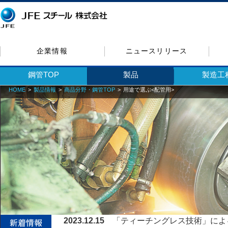
企業情報
ニュースリリース
鋼管TOP
製品
製造工
HOME
製品情報
商品分野・鋼管TOP
用途で選ぶ<配管用>
2023.12.05
「鋼と炭素繊維強化樹脂層を複合させた