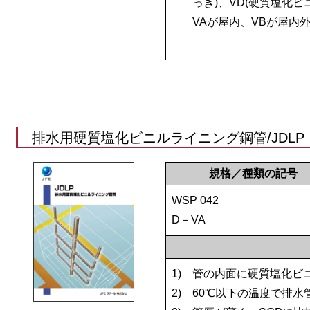
っき)、VD(硬質塩化
VAが屋内、VBが屋内
排水用硬質塩化ビニルライニング鋼管/JDLP
規格／種類の記号
WSP 042
D－VA
1)
管の内面に硬質塩化ビ
2)
60℃以下の温度で排水