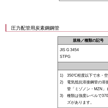
圧力配管用炭素鋼鋼管
規格／種類の記号
JIS G 3454
STPG
1)
350℃程度以下で水・
2)
電気抵抗溶接鋼管の溶
管「ミゾノン・MZN」
3)
種類は強度レベルで370
ズがあります。