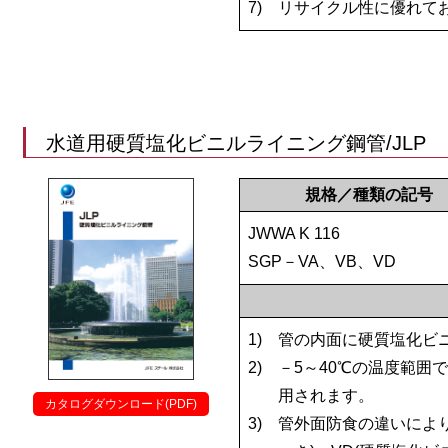
7)
リサイクル性に優れて
水道用硬質塩化ビニルライニング鋼管/JLP
規格／種類の記号
JWWA K 116
SGP－VA、VB、VD
1)
管の内面に硬質塩化ビ
2)
－5～40℃の温度範囲
用されます。
カタログダウンロード(PDF)
3)
管外面防食の違いにより