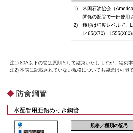
1)
米国石油協会（America
関係の配管で一部使用
2)
種類は強度レベルで、L245(X
L485(X70)、L555
注
1)
80A以下の管は原則として結束いたしますが、結束
注
2)
本表に記載されていない規格についても製造は可能
◆
防食鋼管
水配管用亜鉛めっき鋼管
規格／種類の記号