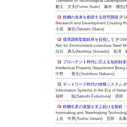
Transition of Technological Developmen
數土 文夫(Fumio Sudo) 藤井 徹也(Tetsu
鉄鋼の未来を創造する研究開発
[P.1
Research and Development Creating the
小原 隆史(Takashi Obara)
環境調和型製鉄所を目指して
[P.169
Aim for Environment-conscious Steel W
白石 典久(Norihisa Shiraishi) 前澤 利春
プロパテント時代に応える知的財産
Intellectual Property Department Being 
中野 善文(Yoshifumi Nakano)
ネットワーク時代の情報システム
[P
Information Systems in the Era of Netw
福村 聡(Satoshi Fukumura) 原田 敬太
鉄鋼生産の基盤を支え続ける製銑・
Ironmaking and Steelmaking Technologi
上谷 年男(Toshio Uetani) 別所 永康(N