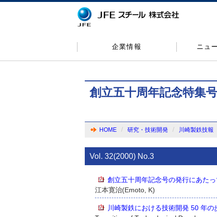
企業情報
ニュ
創立五十周年記念特集
HOME
研究・技術開発
川崎製鉄技報
Vol. 32(2000) No.3
創立五十周年記念号の発行にあたっ
江本寛治(Emoto, K)
川崎製鉄における技術開発 50 年