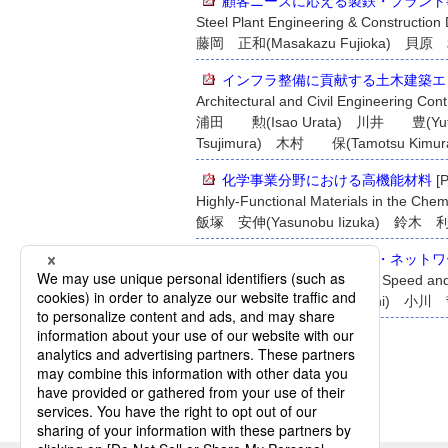
顧客ニーズに応える製鉄・プラント
Steel Plant Engineering & Construction 
藤岡 正和(Masakazu Fujioka) 貝原 利一(
インフラ整備に貢献する土木建築エ
Architectural and Civil Engineering Cont
浦田 勲(Isao Urata) 川井 豊(Yuta
Tsujimura) 木村 保(Tamotsu Kimur
化学事業分野における高機能材料
[P
Highly-Functional Materials in the Chem
飯塚 安伸(Yasunobu Iizuka) 鈴木 利英(
高速かつ多様化する通信・ネットワー
LSIs and Equipment for High Speed and
山内 由紀夫(Yukio Yamauchi) 小川 哲