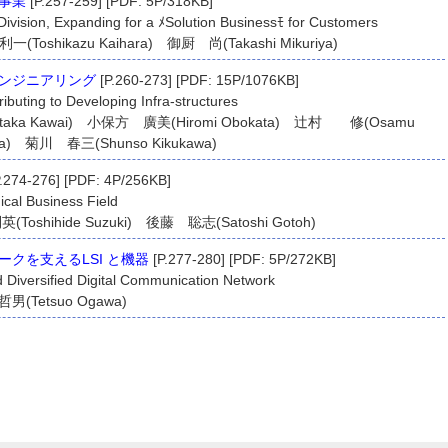
事業
[P.257-259] [PDF: 5P/318KB]
Division, Expanding for a ﾒSolution Businessﾓ for Customers
Toshikazu Kaihara) 御厨 尚(Takashi Mikuriya)
ンジニアリング
[P.260-273] [PDF: 15P/1076KB]
ributing to Developing Infra-structures
ka Kawai) 小保方 廣美(Hiromi Obokata) 辻村 修(Osamu
a) 菊川 春三(Shunso Kikukawa)
.274-276] [PDF: 4P/256KB]
ical Business Field
Toshihide Suzuki) 後藤 聡志(Satoshi Gotoh)
クを支えるLSI と機器
[P.277-280] [PDF: 5P/272KB]
 Diversified Digital Communication Network
男(Tetsuo Ogawa)