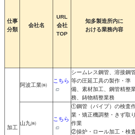
URL
仕事
知多製造所内に
会社名
会社
分類
おける業務内容
TOP
シームレス鋼管、溶接鋼
こちら
等の圧延工具の製作・準
阿波工業㈱
備、素材加工、鋼管精整
務、鋳物精整業務
①鋼管（パイプ）の検査
業・矯正機調整・きず取
こちら
山九㈱
作業
加工
②操炉・ロール加工・検