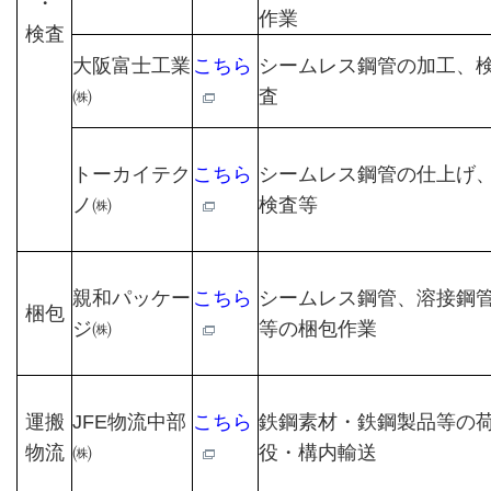
・
作業
検査
大阪富士工業
こちら
シームレス鋼管の加工、
㈱
査
トーカイテク
こちら
シームレス鋼管の仕上げ
ノ㈱
検査等
親和パッケー
こちら
シームレス鋼管、溶接鋼
梱包
ジ㈱
等の梱包作業
運搬
JFE物流中部
こちら
鉄鋼素材・鉄鋼製品等の
物流
㈱
役・構内輸送