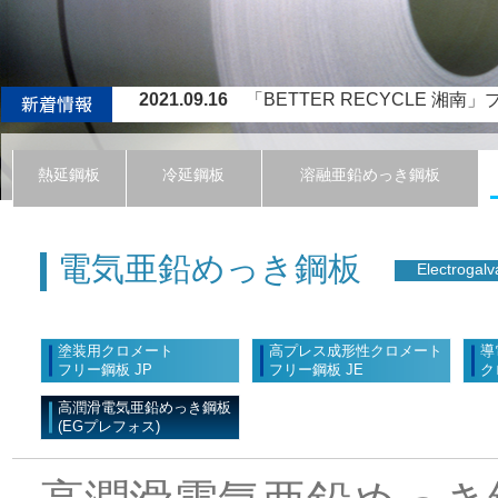
2021.09.16
「BETTER RECYCLE 湘南」プロジ
2021.06.16
JFEスチール西日本製鉄所（倉
2020.03.05
NUCOR-JFE STEEL M
熱延鋼板
冷延鋼板
溶融亜鉛めっき鋼板
2020.02.27
ミャンマー建材薄板事業におけ
2022.04.04
ティッセン・クルップ・スチール・ヨーロ
電気亜鉛めっき鋼板
Electrogalv
塗装用クロメート
高プレス成形性クロメート
導
フリー鋼板 JP
フリー鋼板 JE
ク
高潤滑電気亜鉛めっき鋼板
(EGプレフォス)