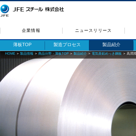
企業情報
ニュースリリース
薄板TOP
製造プロセス
製品紹介
HOME
製品情報
商品分野・薄板TOP
製品紹介
電気亜鉛めっき鋼板
高潤