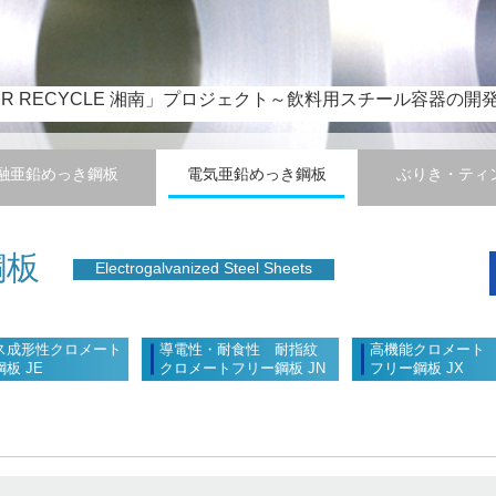
R RECYCLE 湘南」プロジェクト～飲料用スチール容器の開発を通じてプラスチックごみ問
チール西日本製鉄所（倉敷地区） 第7連続鋳造設備稼働および稼
-JFE STEEL MEXICO 自動車用溶融亜鉛鍍金鋼板製造設備の
融亜鉛めっき鋼板
電気亜鉛めっき鋼板
ぶりき・ティ
ー建材薄板事業におけるカラー鋼板製造設備の稼動について
・クルップ・スチール・ヨーロッパ社と共同で新商品開発～自動車向け冷間加工用の
鋼板
Electrogalvanized Steel Sheets
ス成形性クロメート
導電性・耐食性 耐指紋
高機能クロメート
板 JE
クロメートフリー鋼板 JN
フリー鋼板 JX