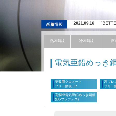
2021.09.16
「BETTE
2021.06.16
JFEス
2020.03.05
NUCOR
熱延鋼板
冷延鋼板
溶
2020.02.27
ミャンマ
2022.04.04
ティッセン
電気亜鉛めっき
塗装用クロメート
高プレ
フリー鋼板 JP
フリー鋼
高潤滑電気亜鉛めっき鋼板
(EGプレフォス)