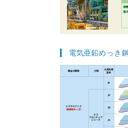
電気亜鉛めっき