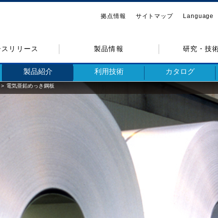
拠点情報
サイトマップ
Language
ースリリース
製品情報
研究・技
製品紹介
利用技術
カタログ
電気亜鉛めっき鋼板