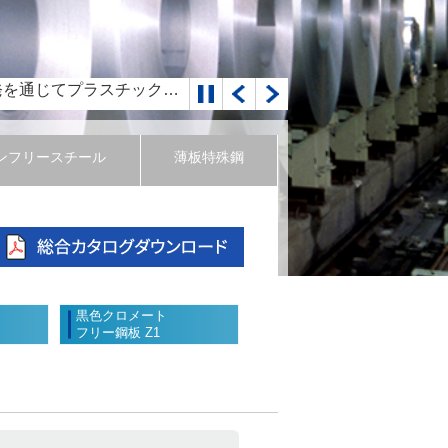
題を解決(SDGs達成への貢献)～
働式について
稼働について
ンフリースチール
薄板特殊鋼
新ハイテンをグローバルに提案～
黒色クロメート
フリー鋼板 Z1