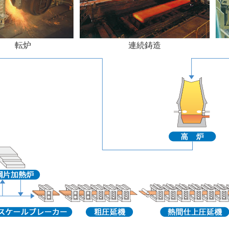
転炉
連続鋳造