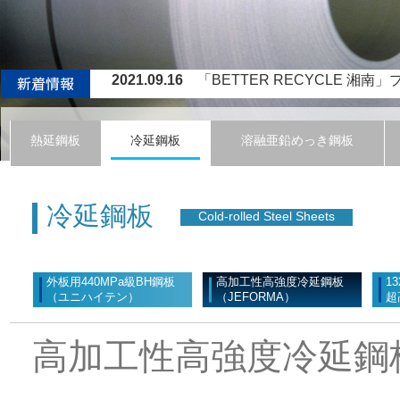
2021.09.16
「BETTER RECYCLE 湘南」プロジ
2021.06.16
JFEスチール西日本製鉄所（倉
2020.03.05
NUCOR-JFE STEEL M
熱延鋼板
冷延鋼板
溶融亜鉛めっき鋼板
2020.02.27
ミャンマー建材薄板事業におけ
2022.04.04
ティッセン・クルップ・スチール・ヨーロ
冷延鋼板
Cold-rolled Steel Sheets
外板用440MPa級BH鋼板
高加工性高強度冷延鋼板
1
（ユニハイテン）
（JEFORMA）
超
高加工性高強度冷延鋼板