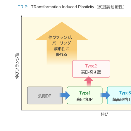
TRIP:
TRansformation Induced Plasticity（変態誘起塑性）