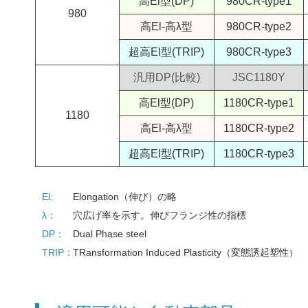
高El型(DP)
980CR-type1
980
高El-高λ型
980CR-type2
超高El型(TRIP)
980CR-type3
汎用DP(比較)
JSC1180Y
高El型(DP)
1180CR-type1
1180
高El-高λ型
1180CR-type2
超高El型(TRIP)
1180CR-type3
El:
Elongation（伸び）の略
λ：
穴広げ率を示す。伸びフランジ性の指標
DP：
Dual Phase steel
TRIP：
TRansformation Induced Plasticity（変態誘起塑性）