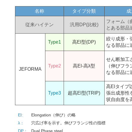
名称
タイプ分類
成
フォーム（
従来ハイテン
汎用DP(比較)
とある部品
絞り成形・
Type1
高El型(DP)
なる部品に
せん断加工
Type2
高El-高λ型
（伸びフラ
JEFORMA
なる部品に
高Elタイ
Type3
超高El型(TRIP)
張出成形性
状自由度を
El:
Elongation（伸び）の略
λ：
穴広げ率を示す。伸びフランジ性の指標
DP：
Dual Phase steel