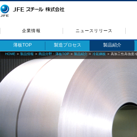
企業情報
ニュースリリース
薄板TOP
製造プロセス
製品紹介
HOME
製品情報
商品分野・薄板TOP
製品紹介
冷延鋼板
高加工性高強度冷