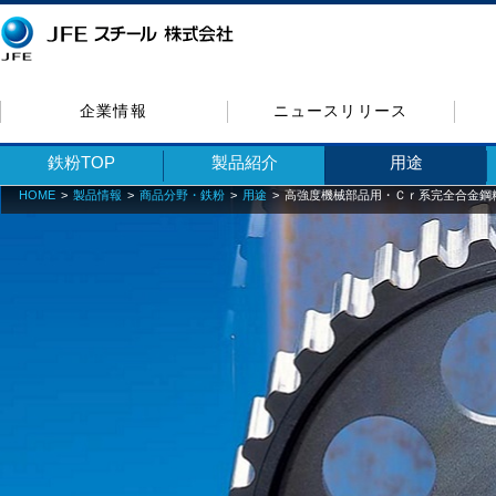
企業情報
ニュースリリース
鉄粉TOP
製品紹介
用途
HOME
製品情報
商品分野・鉄粉
用途
高強度機械部品用・Ｃｒ系完全合金鋼