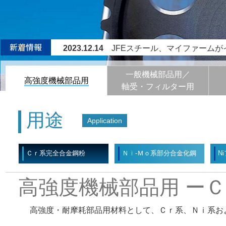
2023.12.14
JFEスチール、マイファームが
2023.08
No.52 電磁鋼板・磁性材料特集号
一般機械部品用／
2022.01.27
圧粉磁心用絶縁被覆純鉄粉『電
高強度機械部品用
軸受・フィルター用
2021.11.10
ニッケルフリー合金鋼粉『FM13
®
2024.01.16
絶縁被覆純鉄粉『電磁郎
』を
用途
Application
Ｃｒ系完全合金鋼粉
Ｎｉ-Ｍｏ系部分合金化鋼
N
粉
高強度機械部品用 ー
高強度・耐摩耗部品用材料として、Ｃｒ系、Ｎｉ系お