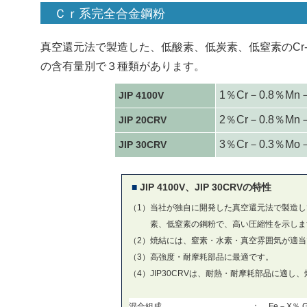
Ｃｒ系完全合金鋼粉
真空還元法で製造した、低酸素、低炭素、低窒素のCr
の含有量別で３種類があります。
1％Cr－0.8％Mn
JIP 4100V
2％Cr－0.8％Mn
JIP 20CRV
3％Cr－0.3％Mo
JIP 30CRV
■
JIP 4100V、JIP 30CRVの特性
（1）
当社が独自に開発した真空還元法で製造し
素、低窒素の鋼粉で、高い圧縮性を示しま
（2）
焼結には、窒素・水素・真空雰囲気が適当
（3）
高強度・耐摩耗部品に最適です。
（4）
JIP30CRVは、耐熱・耐摩耗部品に適
混合組成
：
Fe－X％ G