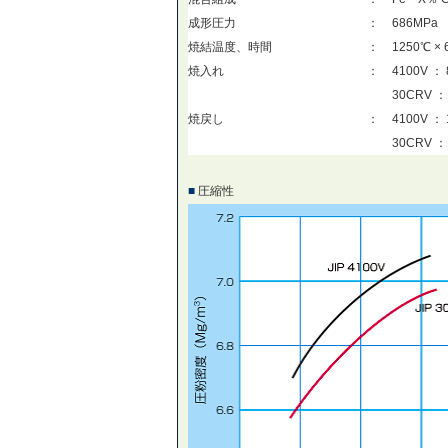
成形圧力
：
686MPa
焼結温度、時間
：
1250℃ × 6
焼入れ
：
4100V ： 
30CRV ：
焼戻し
：
4100V ： 
30CRV ： 
■
圧縮性