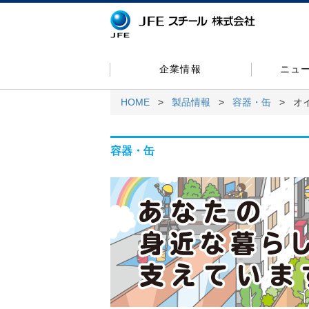
企業情報
ニュ
HOME
>
製品情報
>
容器・缶
> オ
容器・缶