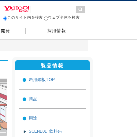
このサイト内を検索
ウェブ全体を検索
術開発
採用情報
製品情報
缶用鋼板TOP
商品
用途
飲料缶
SCENE01