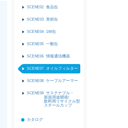
食品缶
SCENE02
美術缶
SCENE03
18ℓ缶
SCENE04
一般缶
SCENE05
情報通信機器
SCENE06
オイルフィルター
SCENE07
ケーブルアーマー
SCENE08
サステナブル・
SCENE09
新規用途開発/
飲料用リサイクル型
スチールカップ
カタログ