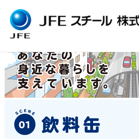
HOME
>
製品情報
>
容器・缶
> 飲料缶
容器・缶