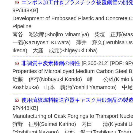
エンボス加工付きプラスチック被覆鋼管の開
9P/448KB]
Development of Embossed Plastic and Concrete Co
Pipeline
南谷 昭次郎(Shojiro Minamiya) 柴垣 正邦(Masa
一義(Kazuyoshi Kuwata) 薄井 輝久(Teruhisa U
Ikeda) 大庭 成元(Shigeyuki Oba)
非調質中炭素棒鋼の特性
[P.205-212] [PDF: 9P
Properties of Microalloyed Medium Carbon Steel B
近藤 信行(Nobuyuki Kondo) 峰 公雄(Kimio M
Koshizuka) 山本 義治(Yoshiji Yamamoto) 中尾 
使用済核燃料輸送容器キャスク用鍛鋼品の製
9P/448KB]
Manufacturing of Cask Forgings to Transport Nucl
狩野 征明(Seimei Karino) 内田 清(Kiyoshi 
(Yoshifumi Nakano) 戸部 俊一(Toshikazu Tob