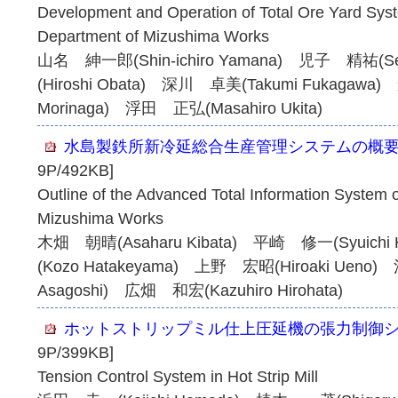
Development and Operation of Total Ore Yard Sys
Department of Mizushima Works
山名 紳一郎(Shin-ichiro Yamana) 児子 精祐(S
(Hiroshi Obata) 深川 卓美(Takumi Fukagaw
Morinaga) 浮田 正弘(Masahiro Ukita)
水島製鉄所新冷延総合生産管理システムの概
9P/492KB]
Outline of the Advanced Total Information System o
Mizushima Works
木畑 朝晴(Asaharu Kibata) 平崎 修一(Syuichi
(Kozo Hatakeyama) 上野 宏昭(Hiroaki Ueno
Asagoshi) 広畑 和宏(Kazuhiro Hirohata)
ホットストリップミル仕上圧延機の張力制御
9P/399KB]
Tension Control System in Hot Strip Mill