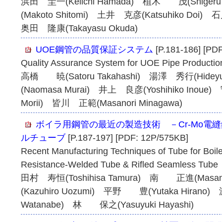
浜田 圭一(Keiichi Hamada) 植木 茂(Shige
(Makoto Shitomi) 土井 克彦(Katsuhiko Doi)
奥田 隆康(Takayasu Okuda)
UOE鋼管の品質保証システム
[P.181-186] [PD
Quality Assurance System for UOE Pipe Productio
高橋 暁(Satoru Takahashi) 湯澤 秀行(Hidey
(Naomasa Murai) 井上 良彦(Yoshihiko Inoue
Morii) 皆川 正範(Masanori Minagawa)
ボイラ用鋼管の最近の製造技術 －Cr-Mo電
ルチューブ
[P.187-197] [PDF: 12P/575KB]
Recent Manufacturing Techniques of Tube for Boiler
Resistance-Welded Tube & Rifled Seamless Tube
田村 寿恒(Toshihisa Tamura) 南 正進(Masa
(Kazuhiro Uozumi) 平野 豊(Yutaka Hirano
Watanabe) 林 保之(Yasuyuki Hayashi)