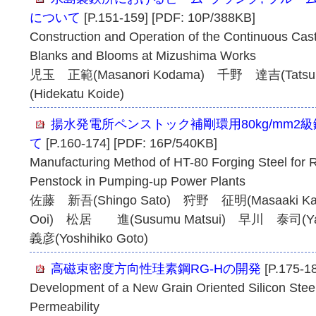
について
[P.151-159] [PDF: 10P/388KB]
Construction and Operation of the Continuous Cas
Blanks and Blooms at Mizushima Works
児玉 正範(Masanori Kodama) 千野 達吉(Tatsu
(Hidekatu Koide)
揚水発電所ペンストック補剛環用80kg/mm2
て
[P.160-174] [PDF: 16P/540KB]
Manufacturing Method of HT-80 Forging Steel for 
Penstock in Pumping-up Power Plants
佐藤 新吾(Shingo Sato) 狩野 征明(Masaaki Ka
Ooi) 松居 進(Susumu Matsui) 早川 泰司(Ya
義彦(Yoshihiko Goto)
高磁束密度方向性珪素鋼RG-Hの開発
[P.175-1
Development of a New Grain Oriented Silicon Stee
Permeability