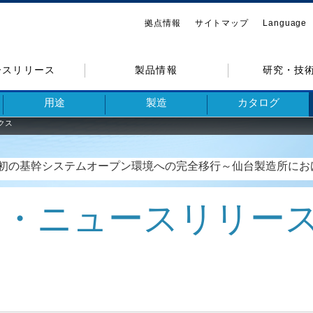
拠点情報
サイトマップ
Language
ースリリース
製品情報
研究・技
用途
製造
カタログ
クス
初の基幹システムオープン環境への完全移行～仙台製造所にお
ス・ニュースリリ