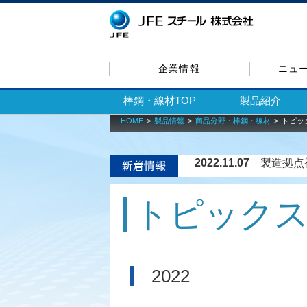
企業情報
ニュ
棒鋼・線材TOP
製品紹介
HOME
製品情報
商品分野・棒鋼・線材
トピッ
2022.11.07
製造拠点
トピック
2022