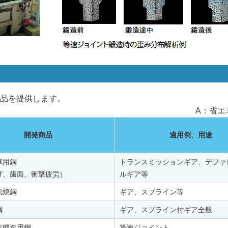
品を提供します。
A：省エ
開発商品
適用例、用途
車用鋼
トランスミッションギア、デファ
げ、歯面、衝撃疲労）
ルギア等
肌焼鋼
ギア、スプライン等
鋼
ギア、スプライン付ギア全般
抗鍛造用鋼
等速ジョイント