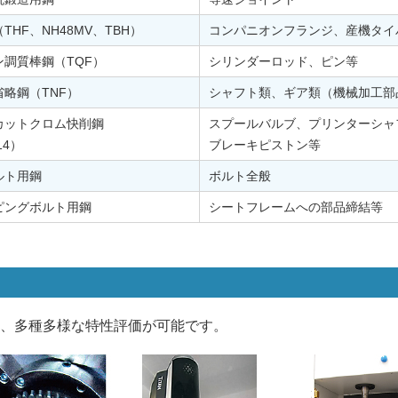
THF、NH48MV、TBH）
コンパニオンフランジ、産機タイ
ン調質棒鋼（TQF）
シリンダーロッド、ピン等
略鋼（TNF）
シャフト類、ギア類（機械加工部
カットクロム快削鋼
スプールバルブ、プリンターシャ
14）
ブレーキピストン等
ルト用鋼
ボルト全般
ピングボルト用鋼
シートフレームへの部品締結等
、多種多様な特性評価が可能です。