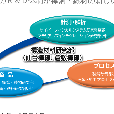
のＲ＆Ｄ体制が棒鋼・線材の新し