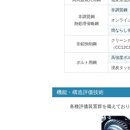
非調質鋼（
非調質鋼
オンライ
熱処理省略鋼
焼ならし省
クリーン
非鉛快削鋼
（CC12C
高強度ボ
ボルト用鋼
浸炭タッ
機能・構造評価技術
各種評価装置群を備えており