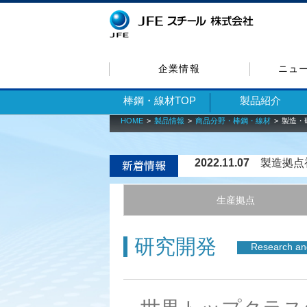
企業情報
ニュ
棒鋼・線材TOP
製品紹介
HOME
製品情報
商品分野・棒鋼・線材
製造・
2022.11.07
製造拠点
生産拠点
研究開発
Research an