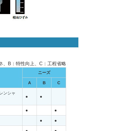
ネ、B：特性向上、C：工程省略
ニーズ
A
B
C
レンシャ
●
●
●
●
●
●
●
●