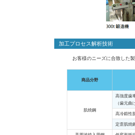
加工プロセス解析技術
お客様のニーズに合致した製
商品分野
高強度歯
（歯元曲
肌焼鋼
高冷鍛性
定歪肌焼
高周波焼入用鋼
低変形抵