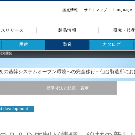
拠点情報
サイトマップ
Language
ースリリース
製品情報
研究・技
用途
製造
カタログ
研究開発
初の基幹システムオープン環境への完全移行～仙台製造所にお
標準寸法と結束・表示
d development