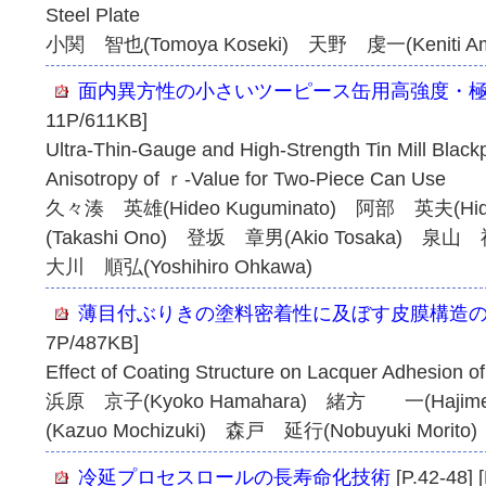
Steel Plate
小関 智也(Tomoya Koseki) 天野 虔一(Keniti Am
面内異方性の小さいツーピース缶用高強度・
11P/611KB]
Ultra-Thin-Gauge and High-Strength Tin Mill Black
Anisotropy of ｒ-Value for Two-Piece Can Use
久々湊 英雄(Hideo Kuguminato) 阿部 英夫(H
(Takashi Ono) 登坂 章男(Akio Tosaka) 泉山 禎
大川 順弘(Yoshihiro Ohkawa)
薄目付ぶりきの塗料密着性に及ぼす皮膜構造
7P/487KB]
Effect of Coating Structure on Lacquer Adhesion of
浜原 京子(Kyoko Hamahara) 緒方 一(Hajim
(Kazuo Mochizuki) 森戸 延行(Nobuyuki Morito
冷延プロセスロールの長寿命化技術
[P.42-48] 