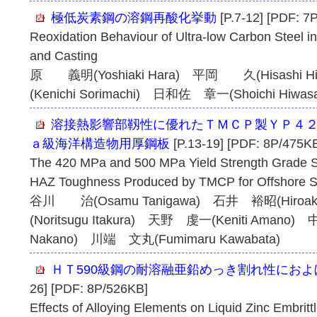
極低炭素鋼の溶鋼再酸化挙動
[P.7-12] [PDF: 7
Reoxidation Behaviour of Ultra-low Carbon Steel in
and Casting
原 義明(Yoshiaki Hara) 平岡 久(Hisashi 
(Kenichi Sorimachi) 日和佐 章一(Shoichi Hiwas
溶接熱影響部靱性に優れたＴＭＣＰ製ＹＰ４
ａ級海洋構造物用厚鋼板
[P.13-19] [PDF: 8P/475K
The 420 MPa and 500 MPa Yield Strength Grade Ste
HAZ Toughness Produced by TMCP for Offshore S
谷川 治(Osamu Tanigawa) 石井 裕昭(Hiroak
(Noritsugu Itakura) 天野 虔一(Keniti Amano)
Nakano) 川端 文丸(Fumimaru Kawabata)
ＨＴ590級鋼の耐溶融亜鉛めっき割れ性にお
26] [PDF: 8P/526KB]
Effects of Alloying Elements on Liquid Zinc Embri