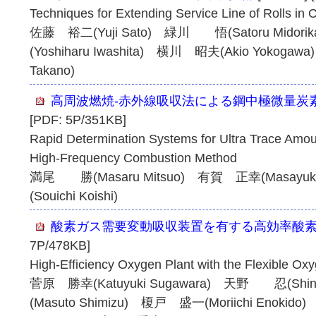
Techniques for Extending Service Line of Rolls in 
佐藤 裕二(Yuji Sato) 緑川 悟(Satoru Mido
(Yoshiharu Iwashita) 横川 昭夫(Akio Yokog
Takano)
高周波燃焼-赤外線吸収法による鋼中極微量炭
[PDF: 5P/351KB]
Rapid Determination Systems for Ultra Trace Amou
High-Frequency Combustion Method
満尾 勝(Masaru Mitsuo) 有賀 正幸(Masayuk
(Souichi Koishi)
酸素ガス需要変動吸収装置を有する高効率酸
7P/478KB]
High-Efficiency Oxygen Plant with the Flexible O
菅原 勝幸(Katuyuki Sugawara) 天野 忍(Shi
(Masuto Shimizu) 榎戸 盛一(Moriichi Enokido