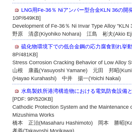
LNG用Fe-36％ Niアンバー型合金KLN 36の開
10P/649KB]
Development of Fe-36％ Ni Invar Type Alloy "KLN 36
野原 清彦(Kiyohiko Nohara) 江島 彬夫(Akio Ej
硫化物環境下での低合金鋼の応力腐食割れ挙
8P/481KB]
Stress Corrosion Cracking Behavior of Low Alloy 
山根 康義(Yasuyoshi Yamane) 元田 邦昭(Kuni
(Hayao Kurahashi) 中井 揚一(Yoichi Nakai)
水島製鉄所港湾構造物における電気防食設備
[PDF: 9P/520KB]
Cathodic Protection System and the Maintenance of
Mizushima Works
橋本 正治(Masaharu Hashimoto) 岡本 勝昭(Ka
孝義(Takayoshi Morikawa)