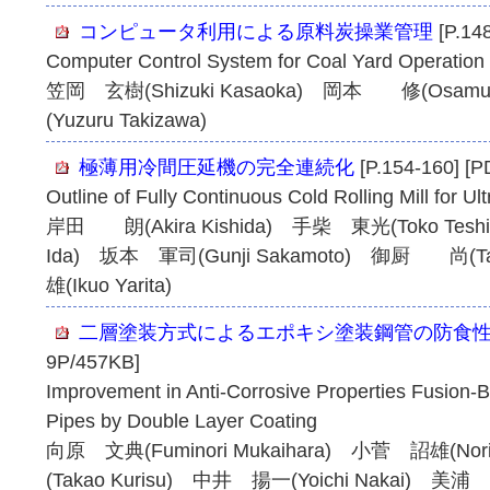
コンピュータ利用による原料炭操業管理
[P.14
Computer Control System for Coal Yard Operation
笠岡 玄樹(Shizuki Kasaoka) 岡本 修(Osa
(Yuzuru Takizawa)
極薄用冷間圧延機の完全連続化
[P.154-160] [P
Outline of Fully Continuous Cold Rolling Mill for Ul
岸田 朗(Akira Kishida) 手柴 東光(Toko Tesh
Ida) 坂本 軍司(Gunji Sakamoto) 御厨 尚(Tak
雄(Ikuo Yarita)
二層塗装方式によるエポキシ塗装鋼管の防食
9P/457KB]
Improvement in Anti-Corrosive Properties Fusion
Pipes by Double Layer Coating
向原 文典(Fuminori Mukaihara) 小菅 詔雄(No
(Takao Kurisu) 中井 揚一(Yoichi Nakai) 美浦 一