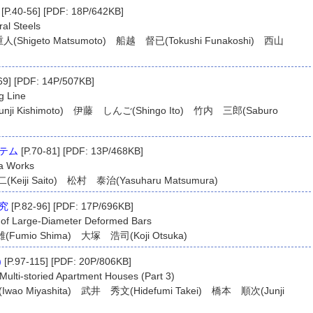
[P.40-56] [PDF: 18P/642KB]
ral Steels
重人(Shigeto Matsumoto) 船越 督已(Tokushi Funakoshi) 西山
69] [PDF: 14P/507KB]
g Line
ji Kishimoto) 伊藤 しんご(Shingo Ito) 竹内 三郎(Saburo
テム
[P.70-81] [PDF: 13P/468KB]
ma Works
eiji Saito) 松村 泰治(Yasuharu Matsumura)
究
[P.82-96] [PDF: 17P/696KB]
 of Large-Diameter Deformed Bars
umio Shima) 大塚 浩司(Koji Otsuka)
)
[P.97-115] [PDF: 20P/806KB]
Multi-storied Apartment Houses (Part 3)
o Miyashita) 武井 秀文(Hidefumi Takei) 橋本 順次(Junji