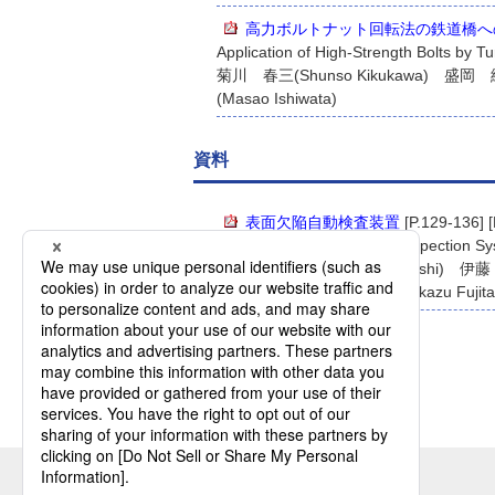
高力ボルトナット回転法の鉄道橋へ
Application of High-Strength Bolts by T
菊川 春三(Shunso Kikukawa) 盛岡 純一
(Masao Ishiwata)
資料
表面欠陥自動検査装置
[P.129-136] 
Automatic Surface Defect Inspection S
若林 浩一(Koichi Wakabayashi) 伊藤
Mashino) 藤田 正和(Masakazu Fujit