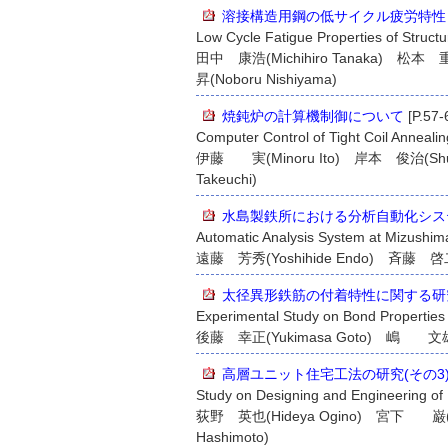
溶接構造用鋼の低サイクル疲労特性
Low Cycle Fatigue Properties of Structu
田中 康浩(Michihiro Tanaka) 松本 
昇(Noboru Nishiyama)
焼鈍炉の計算機制御について
[P.57-
Computer Control of Tight Coil Annealin
伊藤 実(Minoru Ito) 岸本 俊治(Shun
Takeuchi)
水島製鉄所における分析自動化シス
Automatic Analysis System at Mizushi
遠藤 芳秀(Yoshihide Endo) 斉藤 啓二(K
太径異形鉄筋の付着特性に関する研
Experimental Study on Bond Properties
後藤 幸正(Yukimasa Goto) 嶋 文雄(F
高層ユニット住宅工法の研究(その3
Study on Designing and Engineering of 
荻野 英也(Hideya Ogino) 宮下 巌(Iwa
Hashimoto)