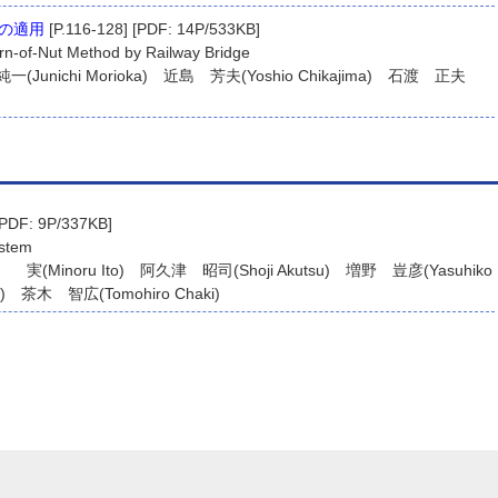
の適用
[P.116-128] [PDF: 14P/533KB]
urn-of-Nut Method by Railway Bridge
(Junichi Morioka) 近島 芳夫(Yoshio Chikajima) 石渡 正夫
[PDF: 9P/337KB]
ystem
 実(Minoru Ito) 阿久津 昭司(Shoji Akutsu) 増野 豈彦(Yasuhiko
a) 茶木 智広(Tomohiro Chaki)