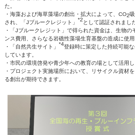
た。
・海藻および海草藻場の創出・拡大によって、CO
吸
2
*2
され、「Jブルークレジット」
として認証されまし
・「Jブルークレジット」で得られた資金は、生物の
ンス費用、さらなる岩礁性藻場生育基盤の造成に使用
*4
・「自然共生サイト」
登録時に策定した持続可能な
しています。
・市民の環境啓発や青少年への教育の場として活用し
・プロジェクト実施場所において、リサイクル資材を
る創出が期待できます。