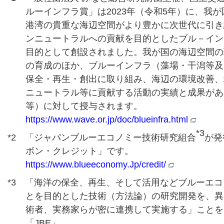
ルーインフラ賞」は2023年（令和5年）に、我
港湾の貴重な海辺空間がより豊かに次世代に引き
ンニュートラルへの貢献を目的としたブル－イン
目的として創設されました。我が国の海辺空間の
の育成のほか、ブルーインフラ（藻場・干潟等及
保全・再生・創出に取り組み、海辺の環境改善、
ニュートラル等に貢献する活動の実績と成果があ
等）に対して授与されます。
https://www.wave.or.jp/doc/blueinfra.html
*3
*2 「ジャパンブルーエコノミー技術研究組合
が発
ボン・クレジット」です。
https://www.blueeconomy.Jp/credit/
*3 「海洋の保全、再生、そして活用などブルーエ
とを目的とした技術（方法論）の研究開発を、異
術者、実務家らが密に連携して実施する」ことを
「JBE」。