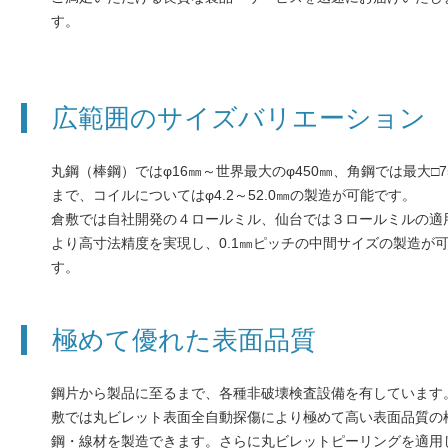
す。
広範囲のサイズバリエーション
丸鋼（棒鋼）ではφ16㎜～世界最大のφ450㎜、角鋼では最大□7
まで、コイルについてはφ4.2～52.0㎜の製造が可能です。
倉敷では自社開発の４ロールミル、仙台では３ロールミルの適
より高寸法精度を実現し、0.1㎜ピッチの中間サイズの製造が
す。
極めて優れた表面品質
鋼片から製品に至るまで、各種非破壊検査設備を有しています
敷では丸ビレット表面全自動探傷により極めて高い表面品質の
鋼・線材を製造できます。さらに丸ビレットピーリングを適用