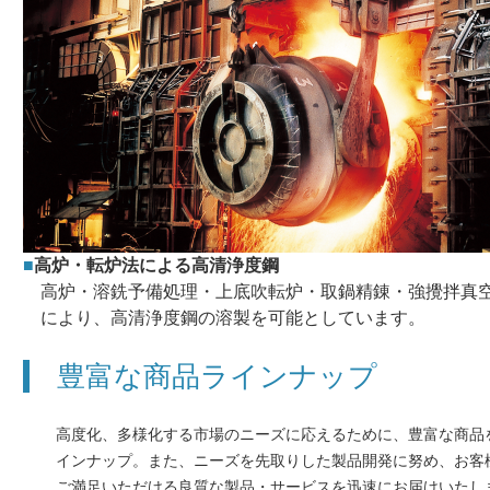
■
高炉・転炉法による高清浄度鋼
高炉・溶銑予備処理・上底吹転炉・取鍋精錬・強攪拌真
により、高清浄度鋼の溶製を可能としています。
豊富な商品ラインナップ
高度化、多様化する市場のニーズに応えるために、豊富な商品
インナップ。また、ニーズを先取りした製品開発に努め、お客
ご満足いただける良質な製品・サービスを迅速にお届けいたし