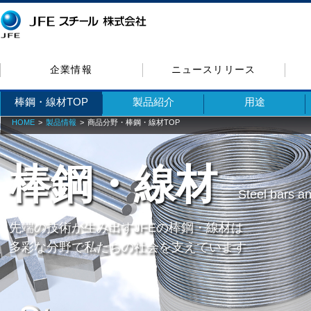
企業情報
ニュースリリース
棒鋼・線材TOP
製品紹介
用途
HOME
製品情報
商品分野・棒鋼・線材TOP
棒鋼・線材
Steel bars a
先端の技術が生み出すJFEの棒鋼・線材は
多彩な分野で私たちの社会を支えています