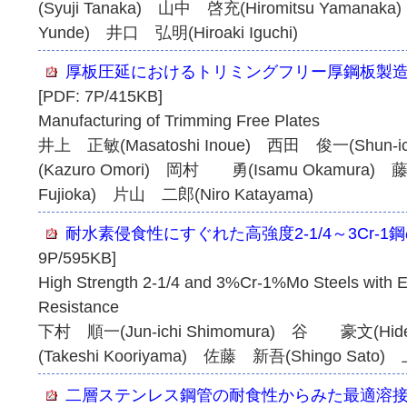
(Syuji Tanaka) 山中 啓充(Hiromitsu Yamana
Yunde) 井口 弘明(Hiroaki Iguchi)
厚板圧延におけるトリミングフリー厚鋼板製
[PDF: 7P/415KB]
Manufacturing of Trimming Free Plates
井上 正敏(Masatoshi Inoue) 西田 俊一(Shun-i
(Kazuro Omori) 岡村 勇(Isamu Okamura) 
Fujioka) 片山 二郎(Niro Katayama)
耐水素侵食性にすぐれた高強度2-1/4～3Cr-1
9P/595KB]
High Strength 2-1/4 and 3%Cr-1%Mo Steels with E
Resistance
下村 順一(Jun-ichi Shimomura) 谷 豪文(Hi
(Takeshi Kooriyama) 佐藤 新吾(Shingo Sato
二層ステンレス鋼管の耐食性からみた最適溶