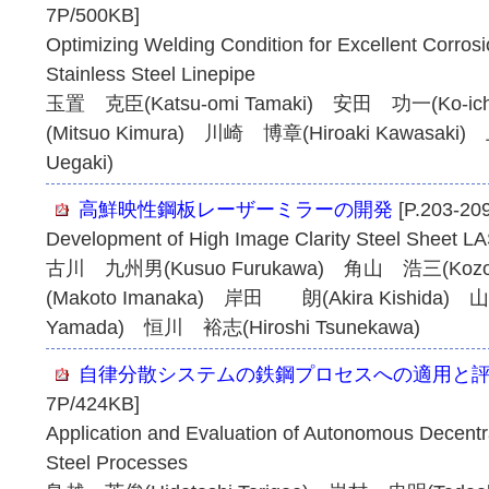
7P/500KB]
Optimizing Welding Condition for Excellent Corros
Stainless Steel Linepipe
玉置 克臣(Katsu-omi Tamaki) 安田 功一(Ko-i
(Mitsuo Kimura) 川崎 博章(Hiroaki Kawasaki
Uegaki)
高鮮映性鋼板レーザーミラーの開発
[P.203-20
Development of High Image Clarity Steel Sheet
古川 九州男(Kusuo Furukawa) 角山 浩三(Koz
(Makoto Imanaka) 岸田 朗(Akira Kishida) 
Yamada) 恒川 裕志(Hiroshi Tsunekawa)
自律分散システムの鉄鋼プロセスへの適用と
7P/424KB]
Application and Evaluation of Autonomous Decentr
Steel Processes