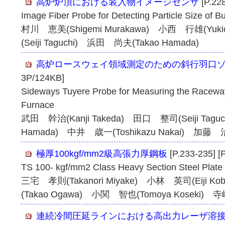
高炉炉頂における装入物イメージセンサ
[P.22
Image Fiber Probe for Detecting Particle Size of 
村川 恵美(Shigemi Murakawa) 小西 行雄(Yuki
(Seiji Taguchi) 浜田 尚夫(Takao Hamada)
高炉ロースウェイ領域測定のための斜行羽口
3P/124KB]
Sideways Tuyere Probe for Measuring the Raceway
Furnace
武田 幹治(Kanji Takeda) 田口 整司(Seiji Tag
Hamada) 中井 歳一(Toshikazu Nakai) 加藤 治雄
極厚100kgf/mm2級高張力厚鋼板
[P.233-235] [
TS 100- kgf/mm2 Class Heavy Section Steel Plate
三宅 孝則(Takanori Miyake) 小林 英司(Eiji K
(Takao Ogawa) 小関 智也(Tomoya Koseki) 寺嶋
連続冷間圧延ラインにおける高出力レーザ溶