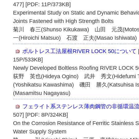
477] [PDF: 11P/373KB]
Experimental Study on Static and Dynamic Behavi
Joints Fastened with High Strength Bolts
菊川 春三(Shunso Kikukawa) 山田 元茂(Motos
一(Hiroichi Matsuo) 石渡 正夫(Masao Ishiwata)
ボルトレス工法屋根RIVER LOCK 50について
15P/533KB]
Newly Developed Boltless Roofing RIVER LOCK 5
荻野 英也(Hideya Ogino) 武井 秀文(Hidefumi
(Yoshikatsu Kawashima) 磯田 勝久(Katsuhis
(Masamitsu Nagayasu)
フェライト系ステンレス薄肉鋼管の非循環温
507] [PDF: 8P/324KB]
On the Corrosion Resistance of Ferritic Stainless 
Water Supply System