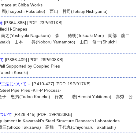
urnace at Chiba Works
suyoshi Fukutake) 西山 哲司(Tetsuji Nishiyama)
発
[P.364-385] [PDF: 23P/931KB]
lled H-Shapes
 義之(Yoshiyuki Nagakura) 森 徳明(Tokuaki Mori) 岡部 龍二
 Sasaki) 山本 昇(Noboru Yamamoto) 山口 修一(Shuichi
て
[P.386-409] [PDF: 26P/908KB]
Wall Supported by Coupled Piles
shi Koseki)
P工法について－
[P.410-427] [PDF: 19P/917KB]
 Steel Pipe Piles -KH-P Process-
 金子 忠男(Tadao Kaneko) 行友 浩(Hiroshi Yukitomo) 赤秀 公
ついて
[P.428-445] [PDF: 19P/833KB]
uipment in Kawasaki's Steel Structure Research Laboratories
(Shozo Takizawa) 高橋 千代丸(Chiyomaru Takahashi)