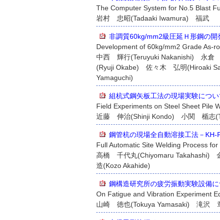
The Computer System for No.5 Blast F
岩村 忠昭(Tadaaki Iwamura) 福武 剛(T
非調質60kg/mm2級圧延Ｈ形鋼の開
Development of 60kg/mm2 Grade As-ro
中西 輝行(Teruyuki Nakanishi) 永倉
(Ryuji Okabe) 佐々木 弘明(Hiroaki
Yamaguchi)
組杭式鋼矢板工法の現場実験につい
Field Experiments on Steel Sheet Pile 
近藤 伸治(Shinji Kondo) 小関 楯志(Tate
鋼管杭の現場全自動溶接工法－KH-
Full Automatic Site Welding Process for
高橋 千代丸(Chiyomaru Takahashi)
造(Kozo Akahide)
鋼構造研究所の疲労振動実験設備に
On Fatigue and Vibration Experiment Eq
山崎 徳也(Tokuya Yamasaki) 滝沢 章三