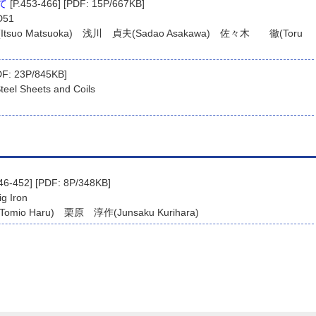
て
[P.453-466] [PDF: 15P/667KB]
D51
suo Matsuoka) 浅川 貞夫(Sadao Asakawa) 佐々木 徹(Toru
DF: 23P/845KB]
teel Sheets and Coils
46-452] [PDF: 8P/348KB]
ig Iron
io Haru) 栗原 淳作(Junsaku Kurihara)