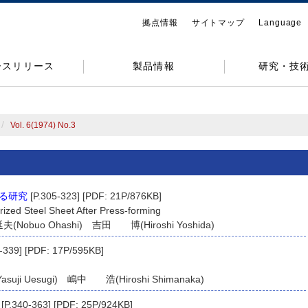
拠点情報
サイトマップ
Language
ースリリース
製品情報
研究・技
Vol. 6(1974) No.3
る研究
[P.305-323] [PDF: 21P/876KB]
urized Steel Sheet After Press-forming
(Nobuo Ohashi) 吉田 博(Hiroshi Yoshida)
-339] [PDF: 17P/595KB]
uji Uesugi) 嶋中 浩(Hiroshi Shimanaka)
[P.340-363] [PDF: 25P/924KB]