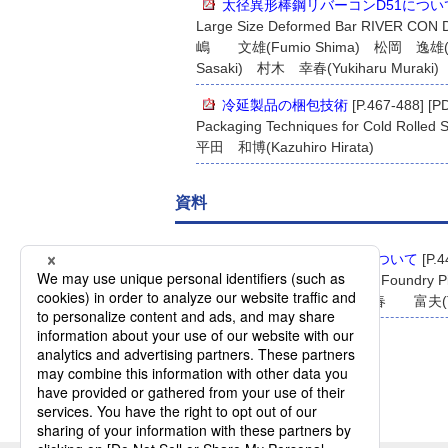
太径異形棒鋼リバーコンD51につい
Large Size Deformed Bar RIVER CON 
嶋 文雄(Fumio Shima) 松岡 逸雄(It
Sasaki) 村木 幸春(Yukiharu Muraki)
冷延製品の梱包技術
[P.467-488] [P
Packaging Techniques for Cold Rolled S
平田 和博(Kazuhiro Hirata)
資料
鋳物用銑鉄「千葉銑」について
[P.4
Introducing Kawasaki Steel's Foundry P
才野 光男(Mitsuo Saino) 春 富夫(Tom