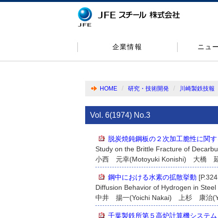
企業情報
ニュ
HOME
研究・技術開発
川崎製鉄技報
Vol. 6(1974) No.3
脱炭焼鈍鋼板の２次加工脆性に関す
Study on the Brittle Fracture of Decarb
小西 元幸(Motoyuki Konishi) 大橋 延夫
鋼中における水素の拡散挙動
[P.324
Diffusion Behavior of Hydrogen in Steel
中井 揚一(Yoichi Nakai) 上杉 康治(Yas
千葉製鉄所第５高炉計算機システム