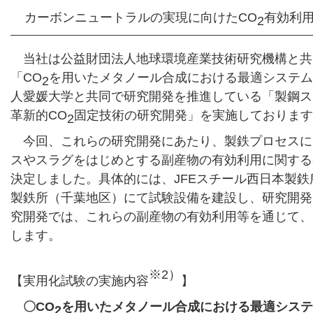
カーボンニュートラルの実現に向けたCO
有効利
2
当社は公益財団法人地球環境産業技術研究機構と共
「CO
を用いたメタノール合成における最適システム
2
人愛媛大学と共同で研究開発を推進している「製鋼ス
革新的CO
固定技術の研究開発」を実施しております
2
今回、これらの研究開発にあたり、製鉄プロセスに
スやスラグをはじめとする副産物の有効利用に関する
決定しました。具体的には、JFEスチール西日本製
製鉄所（千葉地区）にて試験設備を建設し、研究開発
究開発では、これらの副産物の有効利用等を通じて、
します。
※2）
【実用化試験の実施内容
】
〇CO
を用いたメタノール合成における最適システ
2