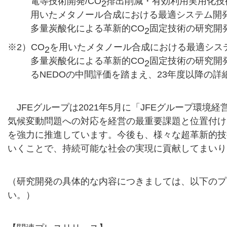
電等技術開発/CO
排出削減・有効利用実用化技
2
用いたメタノール合成における最適システム開
多量炭酸化による革新的CO
固定技術の研究開
2
※2）CO
を用いたメタノール合成における最適シス
2
多量炭酸化による革新的CO
固定技術の研究開
2
るNEDOの中間評価を踏まえ、23年度以降の
JFEグループは2021年5月に「JFEグループ環境経
気候変動問題への対応を経営の最重要課題と位置付け
を強力に推進しています。今後も、様々な超革新的技
いくことで、持続可能な社会の実現に貢献してまいり
（研究開発の具体的な内容につきましては、以下のプ
い。）