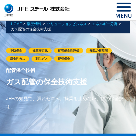
HOME
製品情報
ソリューションビジネス
エネルギー分野
ガス配管の保全技術支援
予防保全
操業安定化
配管健全性評価
知見の横展開
腐食性ガス
副生ガス
配管保全
配管保全技術
ガス配管の保全技術支援
JFEの知見で、漏れゼロへ。操業を止めない、鉄の保全技
術。