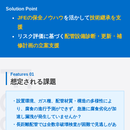
Solution Point
JFEの保全ノウハウ
を活かして
技術継承を支
援
リスク評価に基づく
配管設備診断・更新・補
修計画の立案支援
Features 01
想定される課題
・設置環境、ガス種、配管材質・構造の多様性によ
り、腐食の進行予測ができず、急激に腐食劣化が加
速し漏洩が発生していませんか？
・長距離配管では全数非破壊検査が困難で見逃しがあ