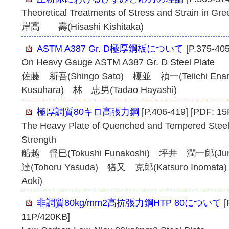
Theoretical Treatments of Stress and Strain in G
岸高 壽(Hisashi Kishitaka)
ASTM A387 Gr. D極厚鋼板について
[P.375-405
On Heavy Gauge ASTM A387 Gr. D Steel Plate
佐藤 新吾(Shingo Sato) 榎並 禎一(Teiichi En
Kusuhara) 林 忠男(Tadao Hayashi)
極厚調質80キロ高張力鋼
[P.406-419] [PDF: 1
The Heavy Plate of Quenched and Tempered Steel
Strength
船越 督巳(Tokushi Funakoshi) 坪井 潤一郎(Ju
達(Tohoru Yasuda) 猪又 克郎(Katsuro Inomat
Aoki)
非調質80kg/mm2高抗張力鋼HTP 80について
[
11P/420KB]