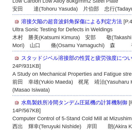
Low Carbon Low Alloy 80kg/mm2 Steel Plate
安田 達(Tohoru Yasuda) 片伯部 忠行(Tadayuki
溶接欠陥の超音波斜角探傷による判定方法
[P.
Ultra Sonic Testing for Defects in Weldings
木村 勝美(Katsumi Kimura) 安部 敬(Takash
Mori) 山口 脩(Osamu Yamaguchi) 森 裕(Hi
スタッドジベル溶接部の性質と疲労強度につ
24P/931KB]
A Study on Mechanical Properties and Fatigue str
前田 幸雄(Yukio Maeda) 梶尾 靖治(Yasuharu
(Masao Isiwata)
水島製鉄所冷間タンデム圧延機の計算機制御
[
14P/567KB]
Computer Control of 5-Stand Cold Mill at Mizushi
西出 輝幸(Teruyuki Nishide) 岸田 朗(Akira 