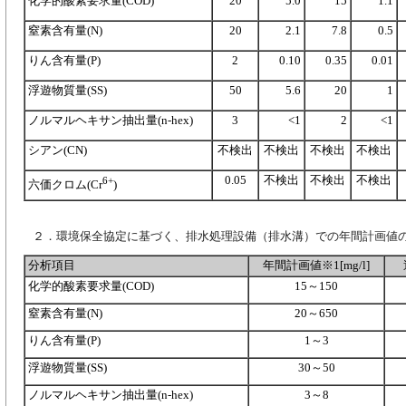
化学的酸素要求量(COD)
20
5.0
15
1.1
窒素含有量(N)
20
2.1
7.8
0.5
りん含有量(P)
2
0.10
0.35
0.01
浮遊物質量(SS)
50
5.6
20
1
ノルマルヘキサン抽出量(n-hex)
3
<1
2
<1
シアン(CN)
不検出
不検出
不検出
不検出
0.05
不検出
不検出
不検出
6+
六価クロム(Cr
)
２．環境保全協定に基づく、排水処理設備（排水溝）での年間計画値
分析項目
年間計画値※1[mg/l]
化学的酸素要求量(COD)
15～150
窒素含有量(N)
20～650
りん含有量(P)
1～3
浮遊物質量(SS)
30～50
ノルマルヘキサン抽出量(n-hex)
3～8