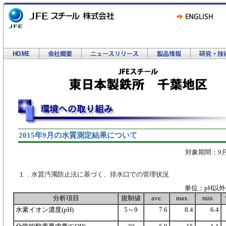
2015年9月の水質測定結果について
対象期間：9月
１．水質汚濁防止法に基づく、排水口での管理状況
単位：pH以外は
分析項目
規制値
ave.
max.
min.
水素イオン濃度(pH)
5～9
7.6
8.4
6.4