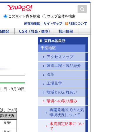
このサイト内を検索
ウェブ全体を検索
千葉地区
アクセスマップ
製造工程・製品紹介
沿革
工場見学
1日～9月30日
地域とのふれあい
環境への取り組み
、[mg/l]
再開発地区での大気
環境状況について
管理状況
良好
水質測定結果につい
て