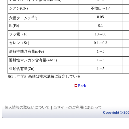
シアン(CN)
不検出～1.4
0.05
6+
六価クロム(Cr
)
鉛(Pb)
0.1
フッ素（F）
10～60
セレン（Se）
0.1～0.3
溶解性鉄含有量(s-Fe)
1～5
溶解性マンガン含有量(s-Mn)
1～5
亜鉛含有量(Zn)
1～5
※1：年間計画値は排水溝毎に設定している
Back
個人情報の取扱いについて
｜
当サイトのご利用にあたって
｜
Copyright ©
200