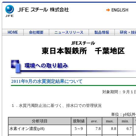
2011年9月の水質測定結果について
対象期間：９月１
１．水質汚濁防止法に基づく、排水口での管理状況
単位：pH以外は
分析項目
規制値
ave.
max.
min.
水素イオン濃度(pH)
5～9
7.8
8.8
6.7