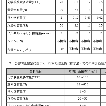
化学的酸素要求量(COD)
20
6.1
12
2.5
窒素含有量(N)
20
2.6
9
0.6
りん含有量(P)
2
0.12
0.43
0.02
浮遊物質量(SS)
50
3.6
11
0.5
ノルマルヘキサン抽出量(n-hex)
3
<1
1
<1
シアン(CN)
不検出
不検出
不検出
不検出
0.05
不検出
不検出
不検出
6+
六価クロム(Cr
)
２．公害防止協定に基づく、排水処理設備（排水溝）での年間計画値
分析項目
年間計画値※1[mg/l]
化学的酸素要求量(COD)
10～150
窒素含有量(N)
18～650
りん含有量(P)
1～3
浮遊物質量(SS)
20～50
ノルマルヘキサン抽出量(n-hex)
3～8