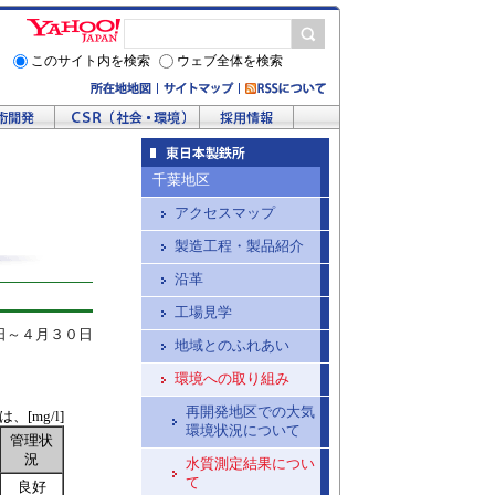
このサイト内を検索
ウェブ全体を検索
千葉地区
アクセスマップ
製造工程・製品紹介
沿革
工場見学
日～４月３０日
地域とのふれあい
環境への取り組み
再開発地区での大気
、[mg/l]
環境状況について
管理状
況
水質測定結果につい
て
良好