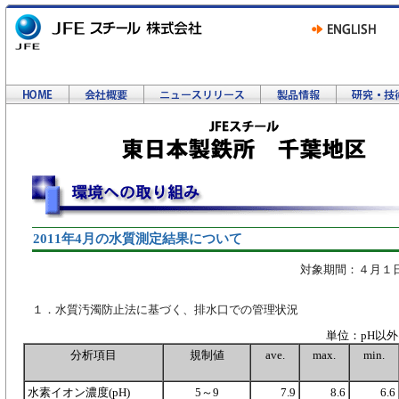
2011年4月の水質測定結果について
対象期間：４月１
１．水質汚濁防止法に基づく、排水口での管理状況
単位：pH以外は
分析項目
規制値
ave.
max.
min.
水素イオン濃度(pH)
5～9
7.9
8.6
6.6