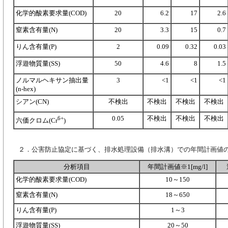
化学的酸素要求量(COD)
20
6.2
17
2.6
窒素含有量(N)
20
3.3
15
0.7
りん含有量(P)
2
0.09
0.32
0.03
浮遊物質量(SS)
50
4.6
8
1.5
ノルマルヘキサン抽出量
3
<1
<1
<1
(n-hex)
シアン(CN)
不検出
不検出
不検出
不検出
0.05
不検出
不検出
不検出
6+
六価クロム(Cr
)
２．公害防止協定に基づく、排水処理設備（排水溝）での年間計画値
分析項目
年間計画値※1[mg/l]
化学的酸素要求量(COD)
10～150
窒素含有量(N)
18～650
りん含有量(P)
1～3
浮遊物質量(SS)
20～50