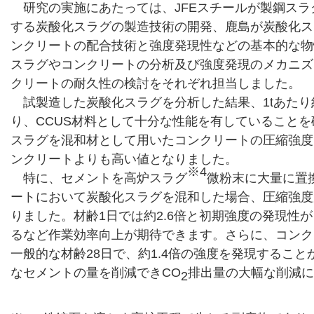
研究の実施にあたっては、JFEスチールが製鋼スラ
する炭酸化スラグの製造技術の開発、鹿島が炭酸化ス
ンクリートの配合技術と強度発現性などの基本的な物
スラグやコンクリートの分析及び強度発現のメカニズ
クリートの耐久性の検討をそれぞれ担当しました。
試製造した炭酸化スラグを分析した結果、1tあたり約2
り、CCUS材料として十分な性能を有していること
スラグを混和材として用いたコンクリートの圧縮強度
ンクリートよりも高い値となりました。
※4
特に、セメントを高炉スラグ
微粉末に大量に置
ートにおいて炭酸化スラグを混和した場合、圧縮強度
りました。材齢1日では約2.6倍と初期強度の発現性
るなど作業効率向上が期待できます。さらに、コンク
一般的な材齢28日で、約1.4倍の強度を発現するこ
なセメントの量を削減できCO
排出量の大幅な削減に
2