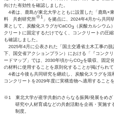
向けた有効性を確認しました。
4者は、鹿島が東北大学とともに設置した「鹿島×東
※1
料 共創研究所
」を拠点に、2024年4月から共
果として、炭酸化スラグがCaCO
（炭酸カルシウム）
3
クリートに固定するだけでなく、コンクリートの圧縮
も確認しました。
2025年4月に公表された「国土交通省土木工事の
下、国交省アクションプラン）における「『コンクリ
ードマップ」では、2030年頃からCO
を吸収、固定
2
の材料に使用することを原則化することが掲げられて
4者は今後も共同研究を継続し、炭酸化スラグを混
コンクリートを2029年度に実構造物へ適用すること
※1 東北大学が産学共創のさらなる振興/発展をめざし
研究や人材育成などの共創活動を企画・実施す
制度。