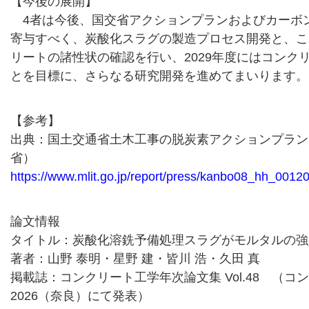
【今後の展開】
4者は今後、国交省アクションプランおよびカーボ
寄与すべく、炭酸化スラグの製造プロセス開発と、こ
リートの諸性状の確認を行い、2029年度にはコンク
とを目標に、さらなる研究開発を進めてまいります。
【参考】
出典：国土交通省土木工事の脱炭素アクションプラン
省）
https://www.mlit.go.jp/report/press/kanbo08_hh_0012
論文情報
タイトル：炭酸化溶銑予備処理スラグがモルタルの強
著者：山野 泰明・星野 建・皆川 浩・久田 真
掲載誌：コンクリート工学年次論文集 Vol.48 （
2026（奈良）にて発表）