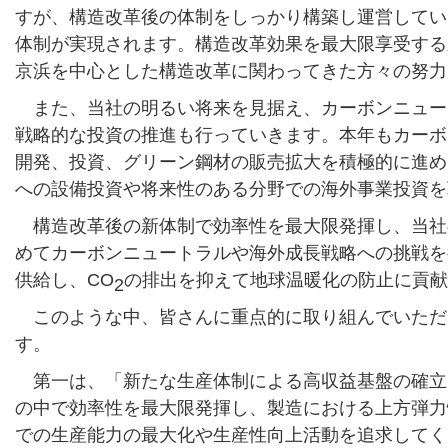
すが、構造改革後の体制をしっかり構築し運営してい
体制が実現されます。構造改革効果を最大限享受する
京浜を中心とした構造改革に関わってきた方々の努力
また、当社の明るい将来を見据え、カーボンニュー
戦略的な投資の推進も行っていきます。本年もカーボ
開発、投資、グリーン鋼材の販売拡大を積極的に進め
への設備投資や将来性のある分野での海外事業投資を
構造改革後の新体制で効率性を最大限発揮し、当社
めてカーボンニュートラルや海外成長戦略への挑戦を
供給し、CO
の排出を抑えて地球温暖化の防止に貢献
2
このような中、皆さんに重点的に取り組んでいただ
す。
第一は、「新たな生産体制による高収益基盤の確立
の中で効率性を最大限発揮し、製造における上方弾力
での生産能力の最大化や生産性向上活動を追求してく