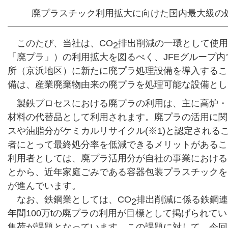
廃プラスチック利用拡大に向けた国内最大級の
このたび、当社は、CO
排出削減の一環として使用
2
「廃プラ」）の利用拡大を図るべく、JFEグループ
所（京浜地区）に新たに廃プラ処理設備を導入するこ
備は、産業廃棄物由来の廃プラを処理可能な設備とし
製鉄プロセスにおける廃プラの利用は、主に高炉・
材料の代替品として利用されます。廃プラの活用に関
スや油脂分がケミカルリサイクル(※1)と認定される
者にとって最終処分率を低減できるメリットがあるこ
利用者としては、廃プラ活用分が自社の事業における
とから、近年家庭ごみである容器包装プラスチックを
が進んでいます。
なお、鉄鋼業としては、CO
排出削減に係る鉄鋼連
2
年間100万tの廃プラの利用が目標として掲げられて
集荷が課題となっています。この課題に対して、今回