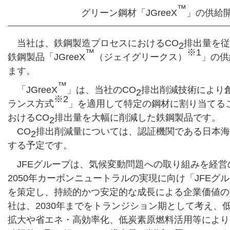
™
グリーン鋼材「JGreeX
」の供給
当社は、鉄鋼製造プロセスにおけるCO
排出量を従
2
™
※1
鉄鋼製品「JGreeX
（ジェイグリークス）
」の供
ます。
™
「JGreeX
」は、当社のCO
排出削減技術により
2
※2
ランス方式
」を適用して特定の鋼材に割り当てる
おけるCO
排出量を大幅に削減した鉄鋼製品です。
2
CO
排出削減量については、認証機関である日本海
2
する予定です。
JFEグループは、気候変動問題への取り組みを経
2050年カーボンニュートラルの実現に向け「JFEグル
を策定し、持続的かつ安定的な成長による企業価値の
社は、2030年までをトランジション期として考え、
拡大や省エネ・高効率化、低炭素原燃料活用等により