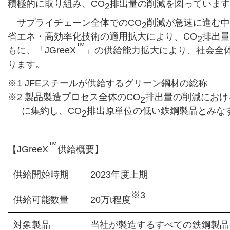
積極的に取り組み、CO
排出量の削減を図っています
2
サプライチェーン全体でのCO
削減が急速に進む中
2
省エネ・高効率化技術の適用拡大により、CO
排出量
2
™
もに、「JGreeX
」の供給能力拡大により、社会全
ります。
※1 JFEスチールが供給するグリーン鋼材の総称
※2 製品製造プロセス全体のCO
排出量の削減におけ
2
に集約し、CO
排出原単位の低い鉄鋼製品とみな
2
™
【JGreeX
供給概要】
供給開始時期
2023年度上期
※3
供給可能数量
20万t程度
対象製品
当社が製造するすべての鉄鋼製品