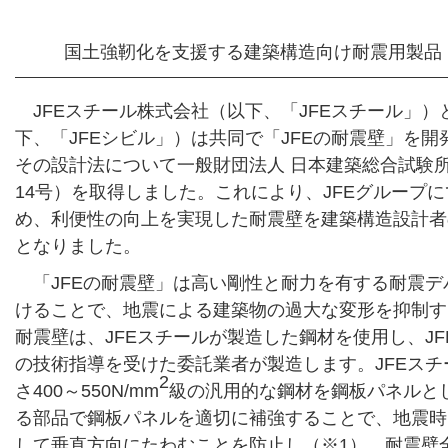
国土強靭化を支援する建築構造向け耐震用製品「
JFEスチール株式会社（以下、「JFEスチール」）
下、「JFEシビル」）は共同で「JFEの耐震壁」を
その設計法について一般財団法人 日本建築総合試験所
14号）を取得しました。これにより、JFEグループ
め、利便性の向上を実現した耐震壁を建築構造設計者
となりました。
「JFEの耐震壁」は高い剛性と耐力を有する耐震
けることで、地震による建築物の過大な変形を抑制す
耐震壁は、JFEスチールが製造した鋼材を使用し、JF
の技術指導を受けた委託業者が製造します。JFEスチ
2
さ400～550N/mm
級の汎用的な鋼材を鋼板パネルと
る部品で鋼板パネルを適切に補強することで、地震時
して垂直方向にたわむことを防止し（※1）、耐震壁