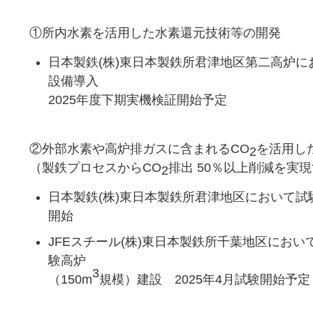
①所内水素を活用した水素還元技術等の開発
日本製鉄(株)東日本製鉄所君津地区第二高炉
設備導入
2025年度下期実機検証開始予定
②外部水素や高炉排ガスに含まれるCO
を活用し
2
（製鉄プロセスからCO
排出 50％以上削減を実
2
日本製鉄(株)東日本製鉄所君津地区において試験
開始
JFEスチール(株)東日本製鉄所千葉地区にお
験高炉
3
（150m
規模）建設 2025年4月試験開始予定