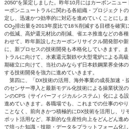
2050"を策定しました。昨年10月にはカーボンニュ
ーボンニュートラルに関わる各組織・プロジェクトの
定し、迅速かつ効率的に対応を進めていくことにしまし
CO
排出量を2013年度比で18％削減する目標を確
2
の低減、高炉還元材比の削減、省エネ推進などの各種
わせて、昨年新設したカーボンリサイクル開発部や新
に、新プロセスの技術開発も本格化していきます。また
トラルに向けて、水素還元製鉄や大型電炉による高級
期確立に向けて、当社のみならず日本鉄鋼業界全体の
する技術開発を強力に進めていきます。
第四に、「DX技術の活用、海外事業の成長加速・
のセンサー導入と最新モデル化技術による操業状況の
ンのCPS（サイバーフィジカルシステム）化による
進めていきます。各職場でも、これまでの仕事のやり
ことなく、前向きかつ積極的にDX技術を活用し、リ
ボット活用など、革新的な生産性向上をどんどん進め
で培った知識・技能・データをプラットフォーム化し