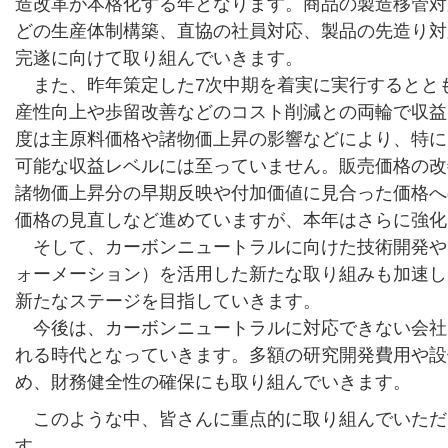
造改革が本格化する年となります。商品の製造移管対
どの生産体制構築、直協の社員対応、製品の先造り対
完遂に向けて取り組んでいきます。
また、昨年策定した7次中期を着実に実行するとと
産性向上や歩留改善などのコスト削減との両輪で収益力
度は主原料価格や諸物価上昇の影響などにより、特に
可能な収益レベルには至っていません。販売価格の改
諸物価上昇分の早期反映や付加価値に見合った価格へ
価格の見直しなど進めていますが、本年はさらに強化
そして、カーボンニュートラルに向けた技術開発や
ォーメーション）を活用した新たな取り組みも加速し
新たなステージを目指していきます。
今後は、カーボンニュートラルに対応できない会社
れる時代となっていきます。多額の研究開発費用や設
め、財務健全性の確保にも取り組んでいきます。
このような中、皆さんに重点的に取り組んでいただ
す。