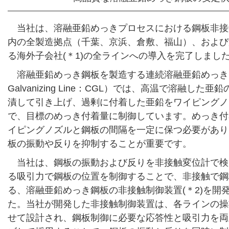
当社は、溶融亜鉛めっきプロセスにおける鋼板非接
内の全製造拠点（千葉、京浜、倉敷、福山）、および
る海外子会社(＊1)の全ラインへの導入を完了しまし
溶融亜鉛めっき鋼板を製造する連続溶融亜鉛めっきライン
Galvanizing Line：CGL）では、高温で溶融し
漬して引き上げ、過剰に付着した亜鉛をワイピングノ
で、目標のめっき付着量に制御しています。めっき付
イピングノズルと鋼板の間隔を一定に保つ必要があり
板の振動や反りを抑制することが重要です。
当社は、鋼板の振動および反りを非接触変位計で検
る吸引力で鋼板の位置を制御することで、非接触で鋼
る、溶融亜鉛めっき鋼板の非接触制御装置(＊2)を開
た。当社が開発した非接触制御装置は、各ラインの操
せて設計され、鋼板制御に必要な応答性と吸引力を両